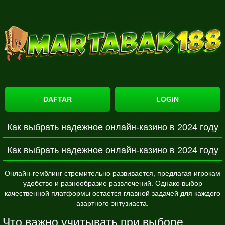
DAFTAR
LOGIN
Как выбрать надежное онлайн-казино в 2024 году
Как выбрать надежное онлайн-казино в 2024 году
Онлайн-гемблинг стремительно развивается, предлагая игрокам
удобство и разнообразие развлечений. Однако выбор
качественной платформы остается главной задачей для каждого
азартного энтузиаста.
Что важно учитывать при выборе