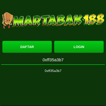
DAFTAR
LOGIN
0xff35a3b7
0xff35a3b7