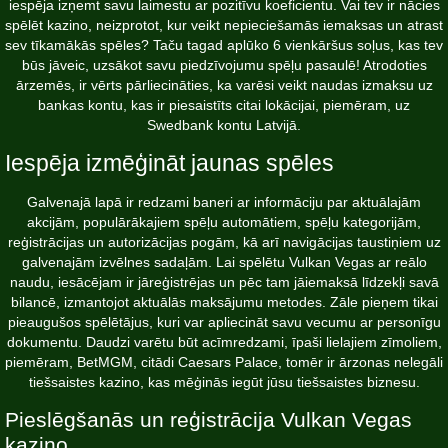
iespēja izņemt savu laimestu ar pozitīvu koeficientu. Vai tev ir nācies
spēlēt kazino, neizprotot, kur veikt nepieciešamās iemaksas un atrast
sev tīkamākās spēles? Taču tagad aplūko 6 vienkāršus soļus, kas tev
būs jāveic, uzsākot savu piedzīvojumu spēļu pasaulē! Atrodoties
ārzemēs, ir vērts pārliecināties, ka varēsi veikt naudas izmaksu uz
bankas kontu, kas ir piesaistīts citai lokācijai, piemēram, uz
Swedbank kontu Latvijā.
Iespēja izmēģināt jaunas spēles
Galvenajā lapā ir redzami baneri ar informāciju par aktuālajām
akcijām, populārākajiem spēļu automātiem, spēļu kategorijām,
reģistrācijas un autorizācijas pogām, kā arī navigācijas taustiņiem uz
galvenajām izvēlnes sadaļām. Lai spēlētu Vulkan Vegas ar reālo
naudu, iesācējam ir jāreģistrējas un pēc tam jāiemaksā līdzekļi savā
bilancē, izmantojot aktuālās maksājumu metodes. Zāle pieņem tikai
pieaugušos spēlētājus, kuri var apliecināt savu vecumu ar personīgu
dokumentu. Daudzi varētu būt acīmredzami, īpaši lielajiem zīmoliem,
piemēram, BetMGM, citādi Caesars Palace, tomēr ir ārzonas nelegāli
tiešsaistes kazino, kas mēģinās iegūt jūsu tiešsaistes biznesu.
Pieslēgšanās un reģistrācija Vulkan Vegas
kazino