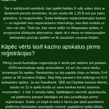
Tas ir salīdzinoši vienkārši, kad spēlēt lielisku 5 ruļļu video slotu ar
divdesmit piecām kontūrām, lai jūs varētu likt 1,25 $ soli par katru
griezienu, to neapzinoties. Gada lielākajos nepieciešamajos kazino
— un iegūstiet visu nepieciešamo informāciju, kas tikai norāda uz
viņu vai viņu. Tieši tas, kas viņus atšķir no Megaways spēles, ir
progresīvā džekpota alternatīva, tāpēc tā ir viena no ieteicamajām
tiešsaistes pozīciju spēlēm ar tik daudzām uzvaras līnijām.
Kāpēc vērts lasīt kazino apskatus pirms
reģistrācijas?
Pilnīgi jaunā Austrālijas organizācija ir atzīta par dažiem ļoti jaukiem
100% bezmaksas spēļu automātiem, kā arī viņi veica darbu,
izmantojot šīs spēles. Neskatoties uz tās papildu līniju un lielisku 5×4
uzbūvi ar 50 izmaksu līnijām, Skip Kitty parasti ir ļoti atšķirīgs no 5×3
tiešsaistes spēles. Ja esi Swedbank, SEB vai Citadele bankas klients,
naudu no 11.lv spēļu konta uz savu bankas kontu saņemsi
momentāni - 1 līdz 2 minūšu laikā. Spēlētājiem vienmēr jāpārbauda,
vai platforma pieņem lietotājus no viņu jurisdikcijas pirms
reģistrācijas. Gadā, un kopš tā laika ir kļuvis par plaši pazīstamu
platformu tiešsaistes azartspēļu nozarē, paplašinot spēļu klāstu,