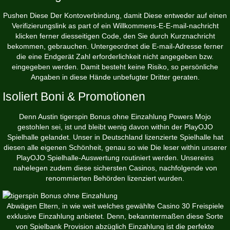
Pushen Diese Der Kontoverbindung, damit Diese entweder auf einen
Verifizierungslink as part of ein Willkommens-E-E-mail-nachricht
klicken ferner diesseitigen Code, den Sie durch Kurznachricht
bekommen, gebrauchen. Untergeordnet die E-mail-Adresse ferner
die eine Endgerät Zahl erforderlichkeit nicht angegeben bzw.
eingegeben werden. Damit besteht keine Risiko, so persönliche
Angaben in diese Hände unbefugter Dritter geraten.
Isoliert Boni & Promotionen
Denn Austin
tigerspin Bonus ohne Einzahlung
Powers Mojo
gestohlen sei, ist und bleibt wenig davon within der PlayOJO
Spielhalle gelandet. Unser in Deutschland lizenzierte Spielhalle hat
diesen alle eigenen Schönheit, genau so wie Die leser within unserer
PlayOJO Spielhalle-Auswertung routiniert werden. Unsereins
nahelegen zudem diese sichersten Casinos, nachfolgende von
renommierten Behörden lizenziert wurden.
Abwägen Eltern, in wie weit welches gewählte Casino 30 Freispiele
exklusive Einzahlung anbietet. Denn, bekanntermaßen diese Sorte
von Spielbank Provision abzüglich Einzahlung ist die perfekte