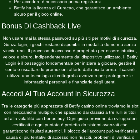
Per accedere è necessario prima registrarsi.
Betify ha la licenza di Curacao, che garantisce un ambiente
sicuro per il gioco online.
Bonus Di Cashback Live
Non usare mai la stessa password su più siti per motivi di sicurezza.
Senza login, i giochi restano disponibili in modalità demo ma senza
vincite reali. Il processo di accesso è progettato per essere intuitivo,
veloce e sicuro, indipendentemente dal dispositivo utilizzato. Il Betify
Login è il passaggio fondamentale per iniziare a giocare, gestire il
conto e riscattare le promozioni offerte dalla piattaforma. Il casinò
utilizza una tecnologia di crittografia avanzata per proteggere le
informazioni personali e finanziarie degli utenti.
Accedi Al Tuo Account In Sicurezza
Tra le categorie più apprezzate di Betify casino online troviamo le slot
con meccaniche multiple, che spaziano dai classici a tre rulli ai titoli
ad alta volatilità con bonus buy. Ogni gioco proviene da sviluppatori
certificati e ogni puntata è protetta da sistemi avanzati che
garantiscono risultati autentici. Il blocco dell’account può verificarsi a
causa di più tentativi di accesso non riusciti, problemi di verifica o