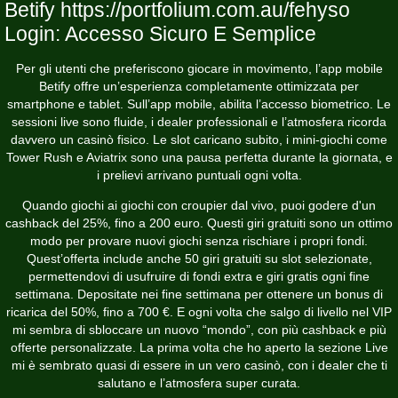
Betify
https://portfolium.com.au/fehyso
Login: Accesso Sicuro E Semplice
Per gli utenti che preferiscono giocare in movimento, l’app mobile
Betify offre un’esperienza completamente ottimizzata per
smartphone e tablet. Sull’app mobile, abilita l’accesso biometrico. Le
sessioni live sono fluide, i dealer professionali e l’atmosfera ricorda
davvero un casinò fisico. Le slot caricano subito, i mini-giochi come
Tower Rush e Aviatrix sono una pausa perfetta durante la giornata, e
i prelievi arrivano puntuali ogni volta.
Quando giochi ai giochi con croupier dal vivo, puoi godere d'un
cashback del 25%, fino a 200 euro. Questi giri gratuiti sono un ottimo
modo per provare nuovi giochi senza rischiare i propri fondi.
Quest’offerta include anche 50 giri gratuiti su slot selezionate,
permettendovi di usufruire di fondi extra e giri gratis ogni fine
settimana. Depositate nei fine settimana per ottenere un bonus di
ricarica del 50%, fino a 700 €. E ogni volta che salgo di livello nel VIP
mi sembra di sbloccare un nuovo “mondo”, con più cashback e più
offerte personalizzate. La prima volta che ho aperto la sezione Live
mi è sembrato quasi di essere in un vero casinò, con i dealer che ti
salutano e l’atmosfera super curata.