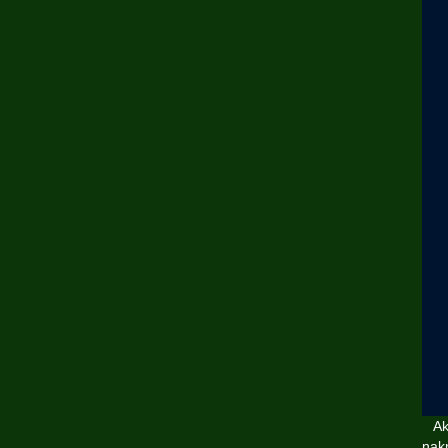
Ak
nakn