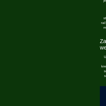
j
s
rač
m
Za
we
U
kre
s
s