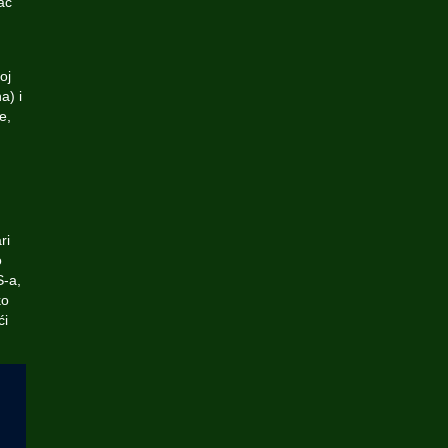
ac
oj
a) i
e,
ri
o
S-a,
ko
ći