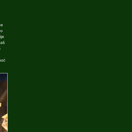
će
 o
ije
naš
m
moć