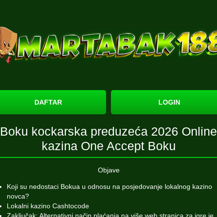
DAFTAR
LOGIN
Boku kockarska preduzeća 2026 Online
kazina One Accept Boku
Objave
Koji su nedostaci Bokua u odnosu na posjedovanje lokalnog kazino
novca?
Lokalni kazino Cashtocode
Zaključak: Alternativni način plaćanja na više web stranica za igre je