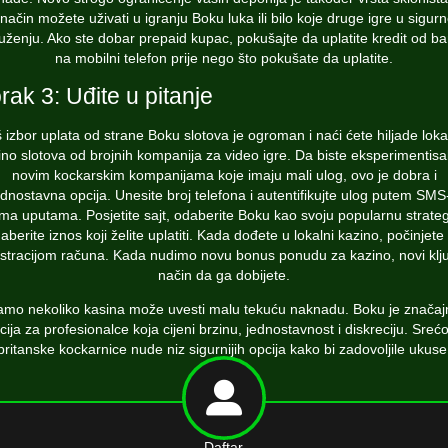
 način možete uživati ​​u igranju Boku luka ili bilo koje druge igre u sigu
uženju. Ako ste dobar prepaid kupac, pokušajte da uplatite kredit od b
na mobilni telefon prije nego što pokušate da uplatite.
rak 3: Uđite u pitanje
 izbor uplata od strane Boku slotova je ogroman i naći ćete hiljade loka
ino slotova od brojnih kompanija za video igre. Da biste eksperimentisal
novim kockarskim kompanijama koje imaju mali ulog, ovo je dobra i
ednostavna opcija. Unesite broj telefona i autentifikujte ulog putem SMS
ma uputama. Posjetite sajt, odaberite Boku kao svoju popularnu strategi
aberite iznos koji želite uplatiti. Kada dođete u lokalni kazino, počinjete
istracijom računa. Kada nudimo novu bonus ponudu za kazino, novi klju
način da ga dobijete.
amo nekoliko kasina može uvesti malu tekuću naknadu. Boku je značaj
cija za profesionalce koja cijeni brzinu, jednostavnost i diskreciju. Sreć
britanske kockarnice nude niz sigurnijih opcija kako bi zadovoljile ukuse
Daftar