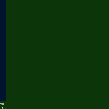
ove
a. Na