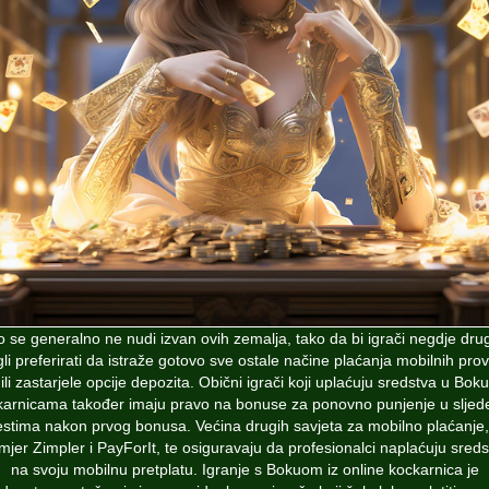
 se generalno ne nudi izvan ovih zemalja, tako da bi igrači negdje dru
li preferirati da istraže gotovo sve ostale načine plaćanja mobilnih provi
ili zastarjele opcije depozita. Obični igrači koji uplaćuju sredstva u Boku
karnicama također imaju pravo na bonuse za ponovno punjenje u sljed
stima nakon prvog bonusa. Većina drugih savjeta za mobilno plaćanje
imjer Zimpler i PayForIt, te osiguravaju da profesionalci naplaćuju sreds
na svoju mobilnu pretplatu. Igranje s Bokuom iz online kockarnica je