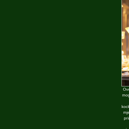
Ovo
mog
koc
mje
pr