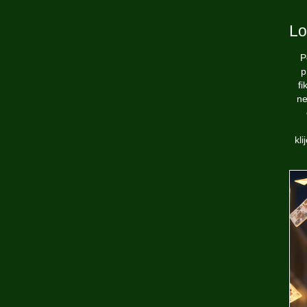
Lo
P
p
fi
ne
kl