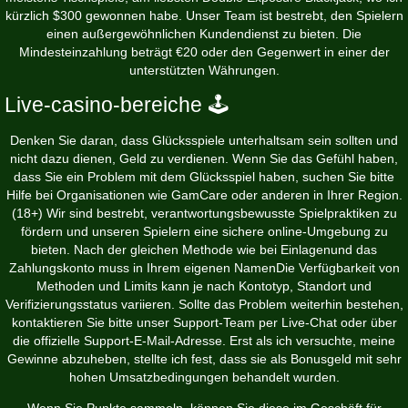
kürzlich $300 gewonnen habe. Unser Team ist bestrebt, den Spielern
einen außergewöhnlichen Kundendienst zu bieten. Die
Mindesteinzahlung beträgt €20 oder den Gegenwert in einer der
unterstützten Währungen.
Live-casino-bereiche 🕹️
Denken Sie daran, dass Glücksspiele unterhaltsam sein sollten und
nicht dazu dienen, Geld zu verdienen. Wenn Sie das Gefühl haben,
dass Sie ein Problem mit dem Glücksspiel haben, suchen Sie bitte
Hilfe bei Organisationen wie GamCare oder anderen in Ihrer Region.
(18+) Wir sind bestrebt, verantwortungsbewusste Spielpraktiken zu
fördern und unseren Spielern eine sichere online-Umgebung zu
bieten. Nach der gleichen Methode wie bei Einlagenund das
Zahlungskonto muss in Ihrem eigenen NamenDie Verfügbarkeit von
Methoden und Limits kann je nach Kontotyp, Standort und
Verifizierungsstatus variieren. Sollte das Problem weiterhin bestehen,
kontaktieren Sie bitte unser Support-Team per Live-Chat oder über
die offizielle Support-E-Mail-Adresse. Erst als ich versuchte, meine
Gewinne abzuheben, stellte ich fest, dass sie als Bonusgeld mit sehr
hohen Umsatzbedingungen behandelt wurden.
Wenn Sie Punkte sammeln, können Sie diese im Geschäft für