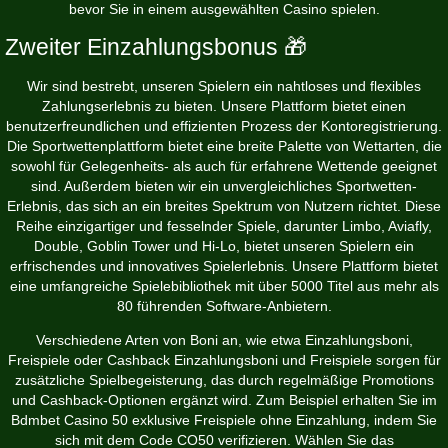
bevor Sie in einem ausgewählten Casino spielen.
Zweiter Einzahlungsbonus 🎁
Wir sind bestrebt, unseren Spielern ein nahtloses und flexibles
Zahlungserlebnis zu bieten. Unsere Plattform bietet einen
benutzerfreundlichen und effizienten Prozess der Kontoregistrierung.
Die Sportwettenplattform bietet eine breite Palette von Wettarten, die
sowohl für Gelegenheits- als auch für erfahrene Wettende geeignet
sind. Außerdem bieten wir ein unvergleichliches Sportwetten-
Erlebnis, das sich an ein breites Spektrum von Nutzern richtet. Diese
Reihe einzigartiger und fesselnder Spiele, darunter Limbo, Aviafly,
Double, Goblin Tower und Hi-Lo, bietet unseren Spielern ein
erfrischendes und innovatives Spielerlebnis. Unsere Plattform bietet
eine umfangreiche Spielebibliothek mit über 5000 Titel aus mehr als
80 führenden Software-Anbietern.
Verschiedene Arten von Boni an, wie etwa Einzahlungsboni,
Freispiele oder Cashback Einzahlungsboni und Freispiele sorgen für
zusätzliche Spielbegeisterung, das durch regelmäßige Promotions
und Cashback-Optionen ergänzt wird. Zum Beispiel erhalten Sie im
Bdmbet Casino 50 exklusive Freispiele ohne Einzahlung, indem Sie
sich mit dem Code CO50 verifizieren. Wählen Sie das