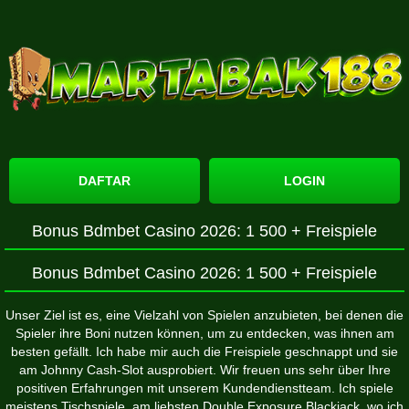
DAFTAR
LOGIN
Bonus Bdmbet Casino 2026: 1 500 + Freispiele
Bonus Bdmbet Casino 2026: 1 500 + Freispiele
Unser Ziel ist es, eine Vielzahl von Spielen anzubieten, bei denen die
Spieler ihre Boni nutzen können, um zu entdecken, was ihnen am
besten gefällt. Ich habe mir auch die Freispiele geschnappt und sie
am Johnny Cash-Slot ausprobiert. Wir freuen uns sehr über Ihre
positiven Erfahrungen mit unserem Kundendienstteam. Ich spiele
meistens Tischspiele, am liebsten Double Exposure Blackjack, wo ich