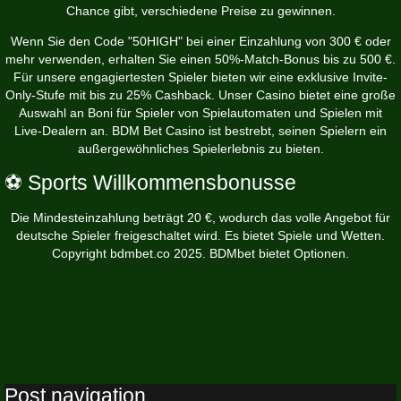
Chance gibt, verschiedene Preise zu gewinnen.
Wenn Sie den Code "50HIGH" bei einer Einzahlung von 300 € oder
mehr verwenden, erhalten Sie einen 50%-Match-Bonus bis zu 500 €.
Für unsere engagiertesten Spieler bieten wir eine exklusive Invite-
Only-Stufe mit bis zu 25% Cashback. Unser Casino bietet eine große
Auswahl an Boni für Spieler von Spielautomaten und Spielen mit
Live-Dealern an. BDM Bet Casino ist bestrebt, seinen Spielern ein
außergewöhnliches Spielerlebnis zu bieten.
⚽️ Sports Willkommensbonusse
Die Mindesteinzahlung beträgt 20 €, wodurch das volle Angebot für
deutsche Spieler freigeschaltet wird. Es bietet Spiele und Wetten.
Copyright bdmbet.co 2025. BDMbet bietet Optionen.
Post navigation