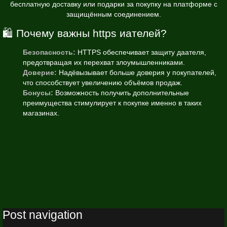
бесплатную доставку или подарки за покупку на платформе с
защищённым соединением.
🛍️ Почему важны https иателей?
Безопасность:
HTTPS обеспечивает защиту даателя,
предотвращая их перехват злоумышленниками.
Доверие:
Надёвызывает больше доверия у покупателей,
что способствует увеличению объёмов продаж.
Бонусы:
Возможность получить дополнительные
преимущества стимулирует к покупке именно в таких
магазинах.
Post navigation