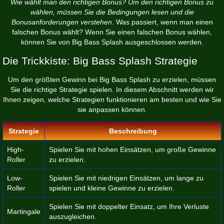
Wie wählt man den richtigen Bonus? Um den richtigen Bonus zu
wählen, müssen Sie die Bedingungen lesen und die
Bonusanforderungen verstehen.
Was passiert, wenn man einen
falschen Bonus wählt? Wenn Sie einen falschen Bonus wählen,
können Sie von Big Bass Splash ausgeschlossen werden.
Die Trickkiste: Big Bass Splash Strategie
Um den größten Gewinn bei Big Bass Splash zu erzielen, müssen
Sie die richtige Strategie spielen. In diesem Abschnitt werden wir
Ihnen zeigen, welche Strategien funktionieren am besten und wie Sie
sie anpassen können.
Strategie
Beschreibung
High-
Spielen Sie mit hohen Einsätzen, um große Gewinne
Roller
zu erzielen.
Low-
Spielen Sie mit niedrigen Einsätzen, um lange zu
Roller
spielen und kleine Gewinne zu erzielen.
Spielen Sie mit doppelter Einsatz, um Ihre Verluste
Martingale
auszugleichen.