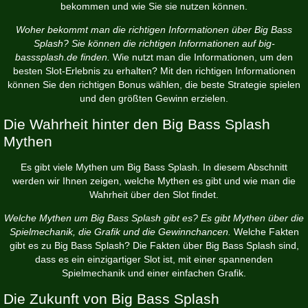
bekommen und wie Sie sie nutzen können.
Woher bekommt man die richtigen Informationen über Big Bass
Splash? Sie können die richtigen Informationen auf
big-
basssplash.de
finden.
Wie nutzt man die Informationen, um den
besten Slot-Erlebnis zu erhalten? Mit den richtigen Informationen
können Sie den richtigen Bonus wählen, die beste Strategie spielen
und den größten Gewinn erzielen.
Die Wahrheit hinter den Big Bass Splash
Mythen
Es gibt viele Mythen um Big Bass Splash. In diesem Abschnitt
werden wir Ihnen zeigen, welche Mythen es gibt und wie man die
Wahrheit über den Slot findet.
Welche Mythen um Big Bass Splash gibt es? Es gibt Mythen über die
Spielmechanik, die Grafik und die Gewinnchancen.
Welche Fakten
gibt es zu Big Bass Splash? Die Fakten über Big Bass Splash sind,
dass es ein einzigartiger Slot ist, mit einer spannenden
Spielmechanik und einer einfachen Grafik.
Die Zukunft von Big Bass Splash