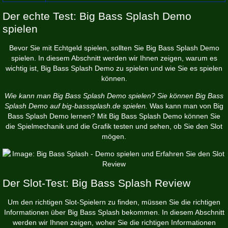
Der echte Test: Big Bass Splash Demo
spielen
Bevor Sie mit Echtgeld spielen, sollten Sie Big Bass Splash Demo
spielen. In diesem Abschnitt werden wir Ihnen zeigen, warum es
wichtig ist, Big Bass Splash Demo zu spielen und wie Sie es spielen
können.
Wie kann man Big Bass Splash Demo spielen? Sie können Big Bass
Splash Demo auf
big-basssplash.de
spielen.
Was kann man von Big
Bass Splash Demo lernen? Mit Big Bass Splash Demo können Sie
die Spielmechanik und die Grafik testen und sehen, ob Sie den Slot
mögen.
Der Slot-Test: Big Bass Splash Review
Um den richtigen Slot-Spielern zu finden, müssen Sie die richtigen
Informationen über Big Bass Splash bekommen. In diesem Abschnitt
werden wir Ihnen zeigen, woher Sie die richtigen Informationen