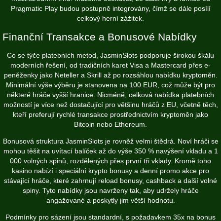
Pragmatic Play budou postupně integrovány, čímž se dále posílí
celkový herní zážitek.
Finanční Transakce a Bonusové Nabídky
Co se týče platebních metod, JasminSlots podporuje širokou škálu
moderních řešení, od tradičních karet Visa a Mastercard přes e-
peněženky jako Neteller a Skrill až po rozsáhlou nabídku kryptoměn.
Minimální výše výběru je stanovena na 100 EUR, což může být pro
některé hráče vyšší hranice. Nicméně, celková nabídka platebních
možností je více než dostačující pro většinu hráčů z EU, včetně těch,
kteří preferují rychlé transakce prostřednictvím kryptoměn jako
Bitcoin nebo Ethereum.
Bonusová struktura JasminSlots je rovněž velmi štědrá. Noví hráči se
mohou těšit na uvítací balíček až do výše 350 % navýšení vkladu a 1
000 volných spinů, rozdělených přes první tři vklady. Kromě toho
kasino nabízí i speciální krypto bonusy a denní promo akce pro
stávající hráče, které zahrnují reload bonusy, cashback a další volné
spiny. Tyto nabídky jsou navrženy tak, aby udržely hráče
angažované a poskytly jim větší hodnotu.
Podmínky pro sázení jsou standardní, s požadavkem 35x na bonus