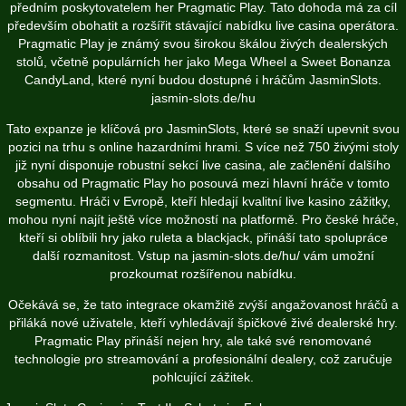
předním poskytovatelem her Pragmatic Play. Tato dohoda má za cíl
především obohatit a rozšířit stávající nabídku live casina operátora.
Pragmatic Play je známý svou širokou škálou živých dealerských
stolů, včetně populárních her jako Mega Wheel a Sweet Bonanza
CandyLand, které nyní budou dostupné i hráčům JasminSlots.
jasmin-slots.de/hu
Tato expanze je klíčová pro JasminSlots, které se snaží upevnit svou
pozici na trhu s online hazardními hrami. S více než 750 živými stoly
již nyní disponuje robustní sekcí live casina, ale začlenění dalšího
obsahu od Pragmatic Play ho posouvá mezi hlavní hráče v tomto
segmentu. Hráči v Evropě, kteří hledají kvalitní live kasino zážitky,
mohou nyní najít ještě více možností na platformě. Pro české hráče,
kteří si oblíbili hry jako ruleta a blackjack, přináší tato spolupráce
další rozmanitost. Vstup na jasmin-slots.de/hu/ vám umožní
prozkoumat rozšířenou nabídku.
Očekává se, že tato integrace okamžitě zvýší angažovanost hráčů a
přiláká nové uživatele, kteří vyhledávají špičkové živé dealerské hry.
Pragmatic Play přináší nejen hry, ale také své renomované
technologie pro streamování a profesionální dealery, což zaručuje
pohlcující zážitek.