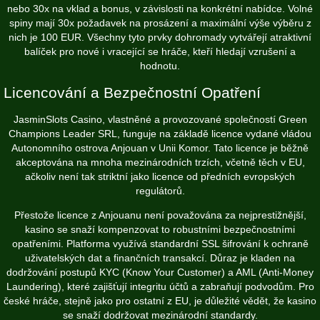
nebo 30x na vklad a bonus, v závislosti na konkrétní nabídce. Volné
spiny mají 30x požadavek na prosázení a maximální výše výběru z
nich je 100 EUR. Všechny tyto prvky dohromady vytvářejí atraktivní
balíček pro nové i vracející se hráče, kteří hledají vzrušení a
hodnotu.
Licencování a Bezpečnostní Opatření
JasminSlots Casino, vlastněné a provozované společností Green
Champions Leader SRL, funguje na základě licence vydané vládou
Autonomního ostrova Anjouan v Unii Komor. Tato licence je běžně
akceptována na mnoha mezinárodních trzích, včetně těch v EU,
ačkoliv není tak striktní jako licence od předních evropských
regulátorů.
Přestože licence z Anjouanu není považována za nejprestižnější,
kasino se snaží kompenzovat to robustními bezpečnostními
opatřeními. Platforma využívá standardní SSL šifrování k ochraně
uživatelských dat a finančních transakcí. Důraz je kladen na
dodržování postupů KYC (Know Your Customer) a AML (Anti-Money
Laundering), které zajišťují integritu účtů a zabraňují podvodům. Pro
české hráče, stejně jako pro ostatní z EU, je důležité vědět, že kasino
se snaží dodržovat mezinárodní standardy.