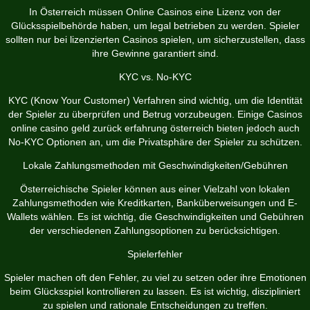
In Österreich müssen Online Casinos eine Lizenz von der
Glücksspielbehörde haben, um legal betrieben zu werden. Spieler
sollten nur bei lizenzierten Casinos spielen, um sicherzustellen, dass
ihre Gewinne garantiert sind.
KYC vs. No-KYC
KYC (Know Your Customer) Verfahren sind wichtig, um die Identität
der Spieler zu überprüfen und Betrug vorzubeugen. Einige Casinos
online casino geld zurück erfahrung österreich
bieten jedoch auch
No-KYC Optionen an, um die Privatsphäre der Spieler zu schützen.
Lokale Zahlungsmethoden mit Geschwindigkeiten/Gebühren
Österreichische Spieler können aus einer Vielzahl von lokalen
Zahlungsmethoden wie Kreditkarten, Banküberweisungen und E-
Wallets wählen. Es ist wichtig, die Geschwindigkeiten und Gebühren
der verschiedenen Zahlungsoptionen zu berücksichtigen.
Spielerfehler
Spieler machen oft den Fehler, zu viel zu setzen oder ihre Emotionen
beim Glücksspiel kontrollieren zu lassen. Es ist wichtig, diszipliniert
zu spielen und rationale Entscheidungen zu treffen.