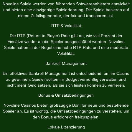
Novoline Spiele werden von führenden Softwareanbietern entwickelt
und bieten eine einzigartige Spielerfahrung. Die Spiele basieren auf
einem Zufallsgenerator, der fair und transparent ist.
RTP & Volatilität
Die RTP (Return to Player) Rate gibt an, wie viel Prozent der
Einsätze wieder an die Spieler ausgeschüttet werden. Novoline
Spiele haben in der Regel eine hohe RTP-Rate und eine moderate
Volatilität.
Bankroll-Management
Ein effektives Bankroll-Management ist entscheidend, um im Casino
zu gewinnen. Spieler sollten ihr Budget vernünftig verwalten und
nicht mehr Geld setzen, als sie sich leisten können zu verlieren.
Bonus & Umsatzbedingungen
Novoline Casinos bieten großzügige Boni für neue und bestehende
Spieler an. Es ist wichtig, die Umsatzbedingungen zu verstehen, um
den Bonus erfolgreich freizuspielen.
Lokale Lizenzierung