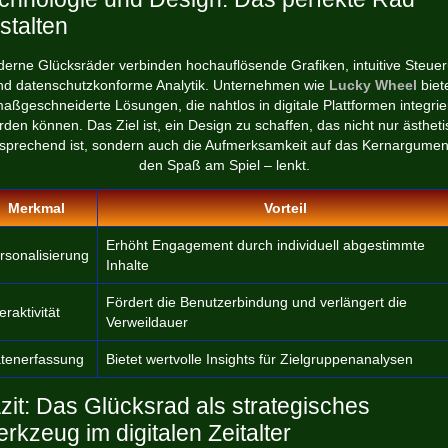
stalten
erne Glücksräder verbinden hochauflösende Grafiken, intuitive Steue
nd datenschutzkonforme Analytik. Unternehmen wie
Lucky Wheel
biet
aßgeschneiderte Lösungen, die nahtlos in digitale Plattformen integrie
den können. Das Ziel ist, ein Design zu schaffen, das nicht nur ästhet
sprechend ist, sondern auch die Aufmerksamkeit auf das Kernargumen
den Spaß am Spiel – lenkt.
Merkmal
Vorteil
Erhöht Engagement durch individuell abgestimmte
rsonalisierung
Inhalte
Fördert die Benutzerbindung und verlängert die
eraktivität
Verweildauer
tenerfassung
Bietet wertvolle Insights für Zielgruppenanalysen
zit: Das Glücksrad als strategisches
rkzeug im digitalen Zeitalter