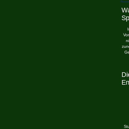
Wa
Sp
I
Vo
n
zun
Ge
Di
En
St