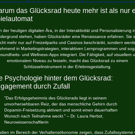
rum das Glücksrad heute mehr ist als nur e
ielautomat
n der heutigen digitalen Ära, in der Interaktivität und Personalisierung 
rdergrund stehen, haben Glücksräder eine Renaissance erfahren. Sie s
icht mehr nur auf Freizeitparks und Casinos beschränkt, sondern werd
ehmend in Marketingstrategien, interaktiven Lernprogrammen und soga
sundheits- und Wellness-Apps integriert. Die Fähigkeit, auf visuellem 
emotionalem Niveau zu fesseln, macht das Glücksrad zu einem
Schlüsselinstrument in der Erlebnisgestaltung.
e Psychologie hinter dem Glücksrad:
gagement durch Zufall
"Das Erfolgsgeheimnis des Glücksrads liegt in seinem
unvorhersehbaren Reiz, der das menschliche Gehirn durch
Dopamin-Freisetzung aktiviert und somit einen dauerhaften
Wunsch nach Teilnahme weckt." – Dr. Laura Herbst,
Neurowissenschaftlerin
udien im Bereich der Verhaltensökonomie zeigen, dass Zufallssysteme 