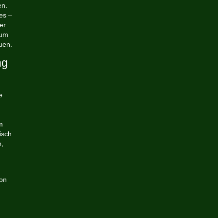
en.
es –
er
 um
uen.
ng
e
m
isch
,
von