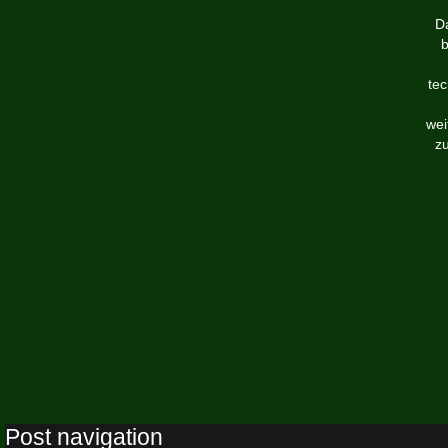
Da
b
te
wei
z
Post navigation