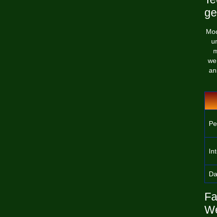
ge
Mod
u
m
wer
an
Pe
Int
Da
Fa
We