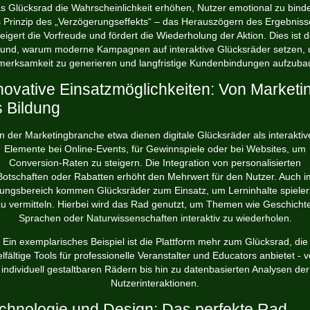
s Glücksrad die Wahrscheinlichkeit erhöhen, Nutzer emotional zu bind
 Prinzip des „Verzögerungseffekts“ – das Herauszögern des Ergebniss
teigert die Vorfreude und fördert die Wiederholung der Aktion. Dies ist d
und, warum moderne Kampagnen auf interaktive Glücksräder setzen,
merksamkeit zu generieren und langfristige Kundenbindungen aufzuba
novative Einsatzmöglichkeiten: Von Marketi
s Bildung
In der Marketingbranche etwa dienen digitale Glücksräder als interaktiv
Elemente bei Online-Events, für Gewinnspiele oder bei Websites, um
Conversion-Raten zu steigern. Die Integration von personalisierten
Botschaften oder Rabatten erhöht den Mehrwert für den Nutzer. Auch i
dungsbereich kommen Glücksräder zum Einsatz, um Lerninhalte spieler
zu vermitteln. Hierbei wird das Rad genutzt, um Themen wie Geschichte
Sprachen oder Naturwissenschaften interaktiv zu wiederholen.
Ein exemplarisches Beispiel ist die Plattform
mehr zum Glücksrad
, die
elfältige Tools für professionelle Veranstalter und Educators anbietet - 
individuell gestaltbaren Rädern bis hin zu datenbasierten Analysen der
Nutzerinteraktionen.
chnologie und Design: Das perfekte Rad