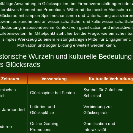
elfältige Anwendung in Glücksspielen, bei Firmenveranstaltungen oder 
nteraktives Element bei Promotions. Während die meisten Menschen d
Glücksrad mit simplen Spielmechanismen und Unterhaltung assoziieren
ewinnt es zunehmend an wissenschaftlicher und kulturwissenschaftlich
Bedeutung, insbesondere im Kontext von gamification und interaktiven
Erlebniswelten. Im Mittelpunkt steht hierbei die Frage, wie ein scheinba
simples Werkzeug zu einem leistungsfähigen Mittel für Engagement,
Motivation und sogar Bildung erweitert werden kann.
storische Wurzeln und kulturelle Bedeutung
s Glücksrads
Zeitraum
Verwendung
Kulturelle Verbindung
misches
Symbol für Zufall und
Glücksspiele bei Festen
ich
Schicksal
Lotterien und
Verbindung zur
. Jahrhundert
Glücksplätze
Glücksspirale
Online-Gaming,
Gamification und
derne
Promotions
Interaktivität