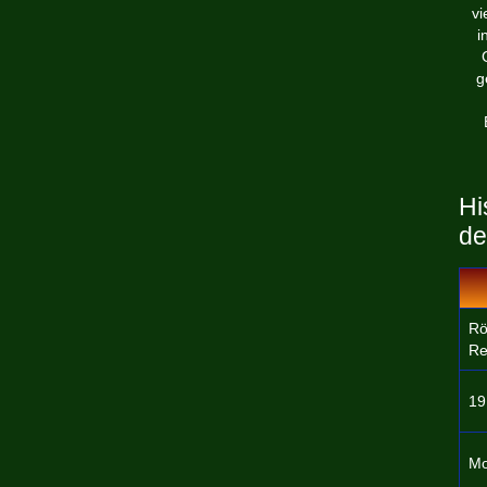
vi
i
g
Hi
de
Rö
Re
19
Mo