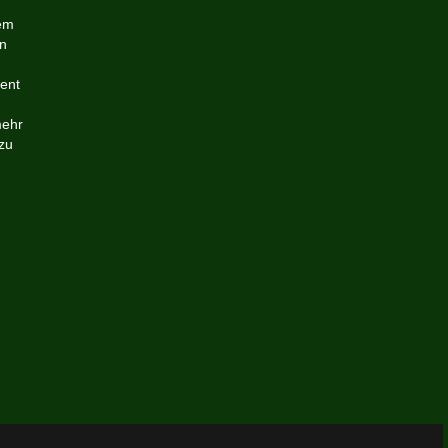
nem
en
ent
mehr
zu