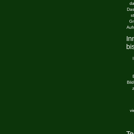
da
Das
s
Gr
Auf
In
bi
Bil
vi
Te