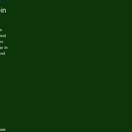
in
im
ind
en
r in
und
wie