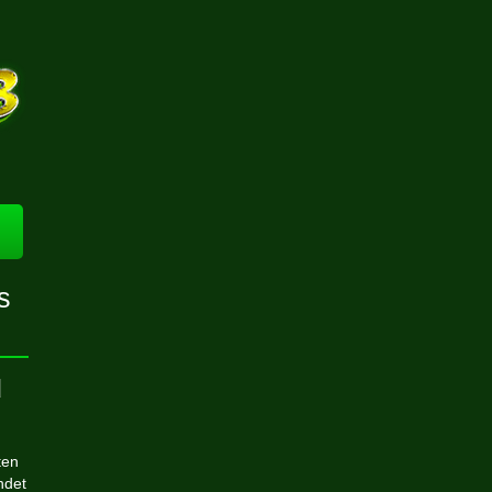
s
d
ten
ndet