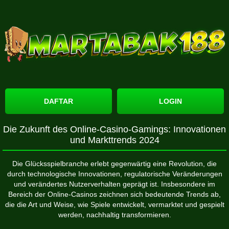
DAFTAR
LOGIN
Die Zukunft des Online-Casino-Gamings: Innovationen
und Markttrends 2024
Die Glücksspielbranche erlebt gegenwärtig eine Revolution, die
durch technologische Innovationen, regulatorische Veränderungen
und verändertes Nutzerverhalten geprägt ist. Insbesondere im
Bereich der Online-Casinos zeichnen sich bedeutende Trends ab,
die die Art und Weise, wie Spiele entwickelt, vermarktet und gespielt
werden, nachhaltig transformieren.