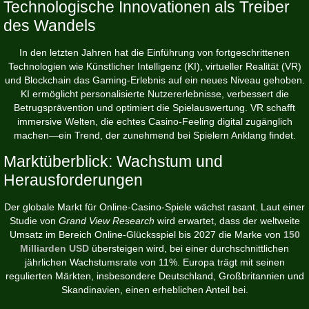
Technologische Innovationen als Treiber
des Wandels
In den letzten Jahren hat die Einführung von fortgeschrittenen
Technologien wie Künstlicher Intelligenz (KI), virtueller Realität (VR)
und Blockchain das Gaming-Erlebnis auf ein neues Niveau gehoben.
KI ermöglicht personalisierte Nutzererlebnisse, verbessert die
Betrugsprävention und optimiert die Spielauswertung. VR schafft
immersive Welten, die echtes Casino-Feeling digital zugänglich
machen—ein Trend, der zunehmend bei Spielern Anklang findet.
Marktüberblick: Wachstum und
Herausforderungen
Der globale Markt für Online-Casino-Spiele wächst rasant. Laut einer
Studie von
Grand View Research
wird erwartet, dass der weltweite
Umsatz im Bereich Online-Glücksspiel bis 2027 die Marke von
150
Milliarden USD
übersteigen wird, bei einer durchschnittlichen
jährlichen Wachstumsrate von 11%. Europa trägt mit seinen
regulierten Märkten, insbesondere Deutschland, Großbritannien und
Skandinavien, einen erheblichen Anteil bei.