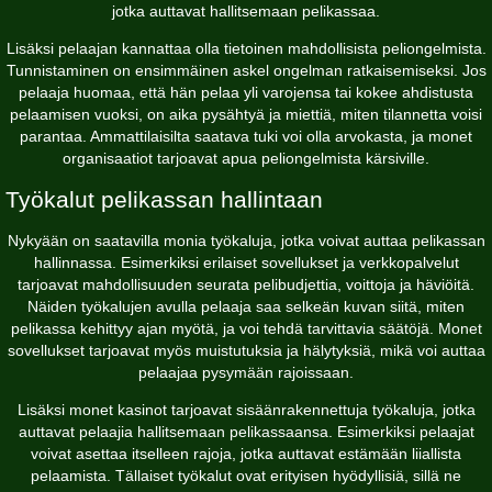
jotka auttavat hallitsemaan pelikassaa.
Lisäksi pelaajan kannattaa olla tietoinen mahdollisista peliongelmista.
Tunnistaminen on ensimmäinen askel ongelman ratkaisemiseksi. Jos
pelaaja huomaa, että hän pelaa yli varojensa tai kokee ahdistusta
pelaamisen vuoksi, on aika pysähtyä ja miettiä, miten tilannetta voisi
parantaa. Ammattilaisilta saatava tuki voi olla arvokasta, ja monet
organisaatiot tarjoavat apua peliongelmista kärsiville.
Työkalut pelikassan hallintaan
Nykyään on saatavilla monia työkaluja, jotka voivat auttaa pelikassan
hallinnassa. Esimerkiksi erilaiset sovellukset ja verkkopalvelut
tarjoavat mahdollisuuden seurata pelibudjettia, voittoja ja häviöitä.
Näiden työkalujen avulla pelaaja saa selkeän kuvan siitä, miten
pelikassa kehittyy ajan myötä, ja voi tehdä tarvittavia säätöjä. Monet
sovellukset tarjoavat myös muistutuksia ja hälytyksiä, mikä voi auttaa
pelaajaa pysymään rajoissaan.
Lisäksi monet kasinot tarjoavat sisäänrakennettuja työkaluja, jotka
auttavat pelaajia hallitsemaan pelikassaansa. Esimerkiksi pelaajat
voivat asettaa itselleen rajoja, jotka auttavat estämään liiallista
pelaamista. Tällaiset työkalut ovat erityisen hyödyllisiä, sillä ne