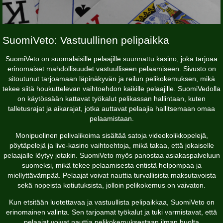
SuomiVeto: Vastuullinen pelipaikka
SuomiVeto on suomalaisille pelaajille suunnattu kasino, joka tarjoaa
erinomaiset mahdollisuudet vastuulliseen pelaamiseen. Sivusto on
sitoutunut tarjoamaan läpinäkyvän ja reilun pelikokemuksen, mikä
tekee siitä houkuttelevan vaihtoehdon kaikille pelaajille. SuomiVedolla
on käytössään kattavat työkalut pelikassan hallintaan, kuten
talletusrajat ja aikarajat, jotka auttavat pelaajia hallitsemaan omaa
pelaamistaan.
Monipuolinen pelivalikoima sisältää satoja videokolikkopelejä,
pöytäpelejä ja live-kasino vaihtoehtoja, mikä takaa, että jokaiselle
pelaajalle löytyy jotakin. SuomiVeto myös panostaa asiakaspalveluun
suomeksi, mikä tekee pelaamisesta entistä helpompaa ja
miellyttävämpää. Pelaajat voivat nauttia turvallisista maksutavoista
sekä nopeista kotiutuksista, jolloin pelikokemus on vaivaton.
Kun etsitään luotettavaa ja vastuullista pelipaikkaa, SuomiVeto on
erinomainen valinta. Sen tarjoamat työkalut ja tuki varmistavat, että
pelaajat voivat nauttia pelikokemuksestaan ilman huolta