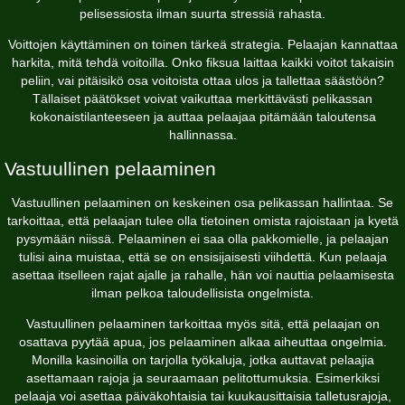
pelisessiosta ilman suurta stressiä rahasta.
Voittojen käyttäminen on toinen tärkeä strategia. Pelaajan kannattaa
harkita, mitä tehdä voitoilla. Onko fiksua laittaa kaikki voitot takaisin
peliin, vai pitäisikö osa voitoista ottaa ulos ja tallettaa säästöön?
Tällaiset päätökset voivat vaikuttaa merkittävästi pelikassan
kokonaistilanteeseen ja auttaa pelaajaa pitämään taloutensa
hallinnassa.
Vastuullinen pelaaminen
Vastuullinen pelaaminen on keskeinen osa pelikassan hallintaa. Se
tarkoittaa, että pelaajan tulee olla tietoinen omista rajoistaan ja kyetä
pysymään niissä. Pelaaminen ei saa olla pakkomielle, ja pelaajan
tulisi aina muistaa, että se on ensisijaisesti viihdettä. Kun pelaaja
asettaa itselleen rajat ajalle ja rahalle, hän voi nauttia pelaamisesta
ilman pelkoa taloudellisista ongelmista.
Vastuullinen pelaaminen tarkoittaa myös sitä, että pelaajan on
osattava pyytää apua, jos pelaaminen alkaa aiheuttaa ongelmia.
Monilla kasinoilla on tarjolla työkaluja, jotka auttavat pelaajia
asettamaan rajoja ja seuraamaan pelitottumuksia. Esimerkiksi
pelaaja voi asettaa päiväkohtaisia tai kuukausittaisia talletusrajoja,