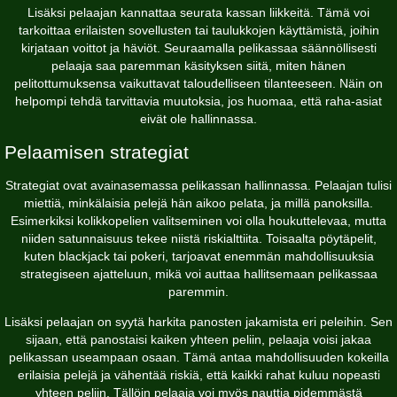
Lisäksi pelaajan kannattaa seurata kassan liikkeitä. Tämä voi
tarkoittaa erilaisten sovellusten tai taulukkojen käyttämistä, joihin
kirjataan voittot ja häviöt. Seuraamalla pelikassaa säännöllisesti
pelaaja saa paremman käsityksen siitä, miten hänen
pelitottumuksensa vaikuttavat taloudelliseen tilanteeseen. Näin on
helpompi tehdä tarvittavia muutoksia, jos huomaa, että raha-asiat
eivät ole hallinnassa.
Pelaamisen strategiat
Strategiat ovat avainasemassa pelikassan hallinnassa. Pelaajan tulisi
miettiä, minkälaisia pelejä hän aikoo pelata, ja millä panoksilla.
Esimerkiksi kolikkopelien valitseminen voi olla houkuttelevaa, mutta
niiden satunnaisuus tekee niistä riskialttiita. Toisaalta pöytäpelit,
kuten blackjack tai pokeri, tarjoavat enemmän mahdollisuuksia
strategiseen ajatteluun, mikä voi auttaa hallitsemaan pelikassaa
paremmin.
Lisäksi pelaajan on syytä harkita panosten jakamista eri peleihin. Sen
sijaan, että panostaisi kaiken yhteen peliin, pelaaja voisi jakaa
pelikassan useampaan osaan. Tämä antaa mahdollisuuden kokeilla
erilaisia pelejä ja vähentää riskiä, että kaikki rahat kuluu nopeasti
yhteen peliin. Tällöin pelaaja voi myös nauttia pidemmästä