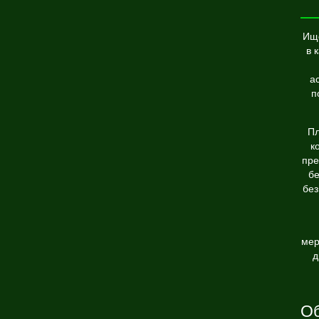
Ище
в 
а
п
Пл
к
пре
бе
без
мер
д
Об