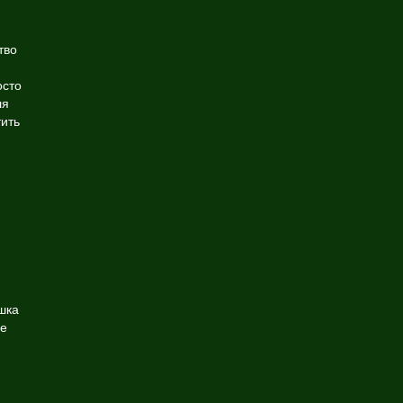
тво
осто
ля
ить
шка
ые