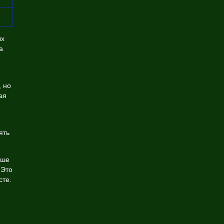
ых
а
, но
ая
ять
чше
 Это
сте.