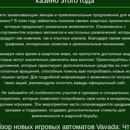
казино этого года
те захватывающие эмоции и привлекательные предложения для 
казино? В этом году займитесь поиском свежих азартных приключен
которые предлагают уникальные возможности. Ознакомьтесь с
ссортиментом игровых автоматов и настольных развлечений, котор
орадуют как новичков, так и опытных игроков, благодаря своим ярк
графикам, интересным сюжетам и увлекательным механикам.
анируя свое время в азартном мире, не пропустите доступные акц
оторые могут значительно увеличить ваш капитал. Ориентируйтесь 
дложения, которые гарантируют дополнительные средства на счет
сплатные вращения, способные помочь вам попробовать новые и
 лишних затрат. Для подробной информации о возможности получ
таких акций, рекомендуем посетить
вавада официальный сайт
.
Не забывайте об особенностях участия в турнирах и специальных
оприятиях, которые позволяют попробовать свои силы в конкуренц
ругими игроками. Эти мероприятия часто сопровождаются щедры
призами и подарками, создавая дополнительные стимулы для
вовлеченности и азартной борьбы.
зор новых игровых автоматов Vavada: Ч