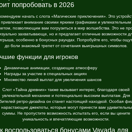
оит попробовать в 2026
комендуем начать с слота «Магические приключения». Это устройс
привлекает внимание своими яркими графиками и увлекательным
етом, позволяющим вам погрузиться в мир волшебства. Это не пр
изуально захватывающе, но и предлагает отличные возможности д
игрыша, особенно в бонусных раундах. Попробуйте его, чтобы ощут
до боли знакомый трепет от сочетания выигрышных символов.
чшие функции для игроков
Динамичные анимации, создающие атмосферу
Награды за участие в специальных акциях
Множество линий выплат для увеличения шансов
Слот «Тайна древних» также вызывает интерес, благодаря своей
увлекательной механике и потенциально высоким выплатам. Для
бителей ретро-дизайна он станет настоящей находкой. Особая фи
 нарастающие джекпоты, которые могут принести вам удивительн
суммы. Не пропустите возможность испытать его, если вы цените
уникальность и впечатляющие возможности.
к воспользоваться бонусами Vavada для