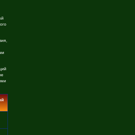
ый
ого
вия,
ам
ций
ые
ыми
ый