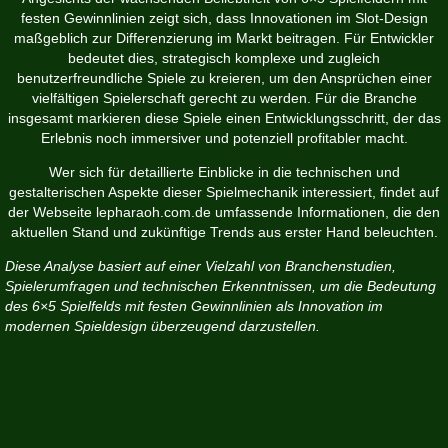
festen Gewinnlinien zeigt sich, dass Innovationen im Slot-Design
maßgeblich zur Differenzierung im Markt beitragen. Für Entwickler
bedeutet dies, strategisch komplexe und zugleich
benutzerfreundliche Spiele zu kreieren, um den Ansprüchen einer
vielfältigen Spielerschaft gerecht zu werden. Für die Branche
insgesamt markieren diese Spiele einen Entwicklungsschritt, der das
Erlebnis noch immersiver und potenziell profitabler macht.
Wer sich für detaillierte Einblicke in die technischen und
gestalterischen Aspekte dieser Spielmechanik interessiert, findet auf
der Webseite lepharaoh.com.de umfassende Informationen, die den
aktuellen Stand und zukünftige Trends aus erster Hand beleuchten.
Diese Analyse basiert auf einer Vielzahl von Branchenstudien,
Spielerumfragen und technischen Erkenntnissen, um die Bedeutung
des 6×5 Spielfelds mit festen Gewinnlinien als Innovation im
modernen Spieldesign überzeugend darzustellen.