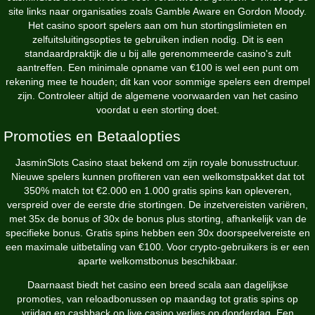
site links naar organisaties zoals Gamble Aware en Gordon Moody.
Het casino spoort spelers aan om hun stortingslimieten en
zelfuitsluitingsopties te gebruiken indien nodig. Dit is een
standaardpraktijk die u bij alle gerenommeerde casino's zult
aantreffen. Een minimale opname van €100 is wel een punt om
rekening mee te houden; dit kan voor sommige spelers een drempel
zijn. Controleer altijd de algemene voorwaarden van het casino
voordat u een storting doet.
Promoties en Betaalopties
JasminSlots Casino staat bekend om zijn royale bonusstructuur.
Nieuwe spelers kunnen profiteren van een welkomstpakket dat tot
350% match tot €2.000 en 1.000 gratis spins kan opleveren,
verspreid over de eerste drie stortingen. De inzetvereisten variëren,
met 35x de bonus of 30x de bonus plus storting, afhankelijk van de
specifieke bonus. Gratis spins hebben een 30x doorspeelvereiste en
een maximale uitbetaling van €100. Voor crypto-gebruikers is er een
aparte welkomstbonus beschikbaar.
Daarnaast biedt het casino een breed scala aan dagelijkse
promoties, van reloadbonussen op maandag tot gratis spins op
vrijdag en cashback op live casino verlies op donderdag. Een