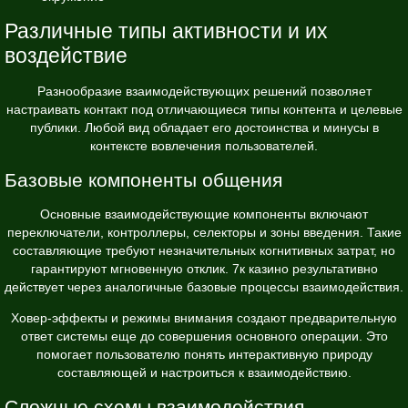
Различные типы активности и их
воздействие
Разнообразие взаимодействующих решений позволяет
настраивать контакт под отличающиеся типы контента и целевые
публики. Любой вид обладает его достоинства и минусы в
контексте вовлечения пользователей.
Базовые компоненты общения
Основные взаимодействующие компоненты включают
переключатели, контроллеры, селекторы и зоны введения. Такие
составляющие требуют незначительных когнитивных затрат, но
гарантируют мгновенную отклик. 7к казино результативно
действует через аналогичные базовые процессы взаимодействия.
Ховер-эффекты и режимы внимания создают предварительную
ответ системы еще до совершения основного операции. Это
помогает пользователю понять интерактивную природу
составляющей и настроиться к взаимодействию.
Сложные схемы взаимодействия