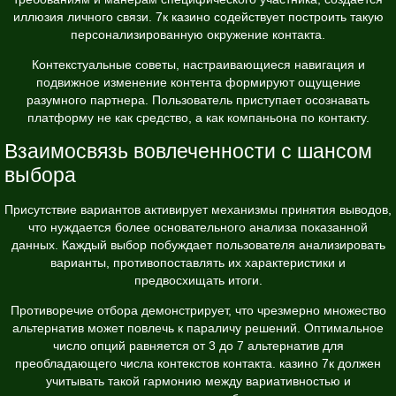
иллюзия личного связи. 7к казино содействует построить такую
персонализированную окружение контакта.
Контекстуальные советы, настраивающиеся навигация и
подвижное изменение контента формируют ощущение
разумного партнера. Пользователь приступает осознавать
платформу не как средство, а как компаньона по контакту.
Взаимосвязь вовлеченности с шансом
выбора
Присутствие вариантов активирует механизмы принятия выводов,
что нуждается более основательного анализа показанной
данных. Каждый выбор побуждает пользователя анализировать
варианты, противопоставлять их характеристики и
предвосхищать итоги.
Противоречие отбора демонстрирует, что чрезмерно множество
альтернатив может повлечь к параличу решений. Оптимальное
число опций равняется от 3 до 7 альтернатив для
преобладающего числа контекстов контакта. казино 7к должен
учитывать такой гармонию между вариативностью и