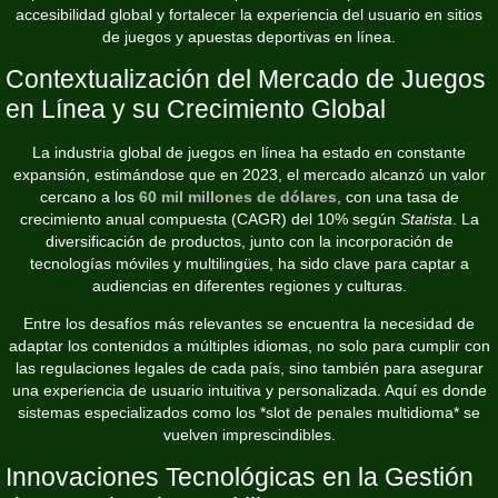
accesibilidad global y fortalecer la experiencia del usuario en sitios
de juegos y apuestas deportivas en línea.
Contextualización del Mercado de Juegos
en Línea y su Crecimiento Global
La industria global de juegos en línea ha estado en constante
expansión, estimándose que en 2023, el mercado alcanzó un valor
cercano a los
60 mil millones de dólares
, con una tasa de
crecimiento anual compuesta (CAGR) del 10% según
Statista
. La
diversificación de productos, junto con la incorporación de
tecnologías móviles y multilingües, ha sido clave para captar a
audiencias en diferentes regiones y culturas.
Entre los desafíos más relevantes se encuentra la necesidad de
adaptar los contenidos a múltiples idiomas, no solo para cumplir con
las regulaciones legales de cada país, sino también para asegurar
una experiencia de usuario intuitiva y personalizada. Aquí es donde
sistemas especializados como los *slot de penales multidioma* se
vuelven imprescindibles.
Innovaciones Tecnológicas en la Gestión