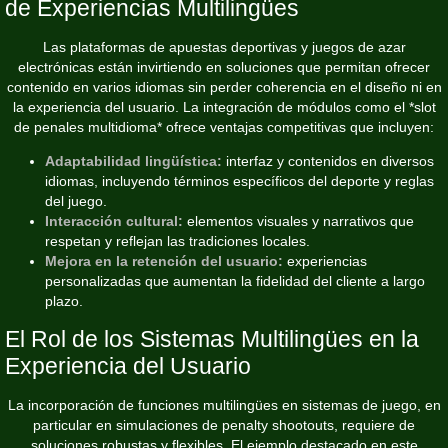
de Experiencias Multilingües
Las plataformas de apuestas deportivas y juegos de azar
electrónicas están invirtiendo en soluciones que permitan ofrecer
contenido en varios idiomas sin perder coherencia en el diseño ni en
la experiencia del usuario. La integración de módulos como el *slot
de penales multidioma* ofrece ventajas competitivas que incluyen:
Adaptabilidad lingüística:
interfaz y contenidos en diversos
idiomas, incluyendo términos específicos del deporte y reglas
del juego.
Interacción cultural:
elementos visuales y narrativos que
respetan y reflejan las tradiciones locales.
Mejora en la retención del usuario:
experiencias
personalizadas que aumentan la fidelidad del cliente a largo
plazo.
El Rol de los Sistemas Multilingües en la
Experiencia del Usuario
La incorporación de funciones multilingües en sistemas de juego, en
particular en simulaciones de penalty shootouts, requiere de
soluciones robustas y flexibles. El ejemplo destacado en este