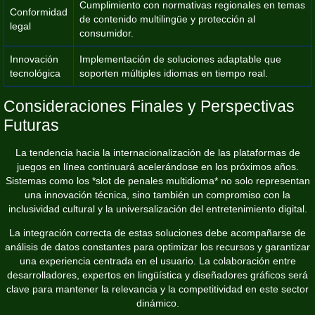
Cumplimiento con normativas regionales en temas
Conformidad
de contenido multilingüe y protección al
legal
consumidor.
Innovación
Implementación de soluciones adaptable que
tecnológica
soporten múltiples idiomas en tiempo real.
Consideraciones Finales y Perspectivas
Futuras
La tendencia hacia la internacionalización de las plataformas de
juegos en línea continuará acelerándose en los próximos años.
Sistemas como los *slot de penales multidioma* no solo representan
una innovación técnica, sino también un compromiso con la
inclusividad cultural y la universalización del entretenimiento digital.
La integración correcta de estas soluciones debe acompañarse de
análisis de datos constantes para optimizar los recursos y garantizar
una experiencia centrada en el usuario. La colaboración entre
desarrolladores, expertos en lingüística y diseñadores gráficos será
clave para mantener la relevancia y la competitividad en este sector
dinámico.