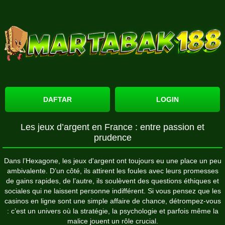
DAFTAR
LOGIN
Les jeux d’argent en France : entre passion et
prudence
Dans l’Hexagone, les jeux d'argent ont toujours eu une place un peu
ambivalente. D’un côté, ils attirent les foules avec leurs promesses
de gains rapides, de l’autre, ils soulèvent des questions éthiques et
sociales qui ne laissent personne indifférent. Si vous pensez que les
casinos en ligne sont une simple affaire de chance, détrompez-vous
: c’est un univers où la stratégie, la psychologie et parfois même la
malice jouent un rôle crucial.