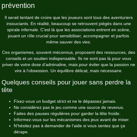
prévention
Il serait tentant de croire que les joueurs sont tous des aventuriers
insouciants. En réalité, beaucoup se retrouvent piégés dans une
spirale infernale. C’est là que les associations entrent en scène,
jouant un rôle crucial pour sensibiliser, accompagner et parfois
même sauver des vies.
Ces organismes, souvent méconnus, proposent des ressources, des
conseils et un soutien indispensable. Ils ne sont pas là pour vous
priver de votre dose d’adrénaline, mais pour éviter que la passion ne
vire à l’obsession. Un équilibre délicat, mais nécessaire.
Quelques conseils pour jouer sans perdre la
tête
Fixez-vous un budget strict et ne le dépassez jamais.
Ne considérez pas le jeu comme une source de revenus.
Faites des pauses régulières pour garder la tête froide.
Informez-vous sur les mécanismes des jeux avant de miser.
N’hésitez pas à demander de l’aide si vous sentez que ça
dérape.