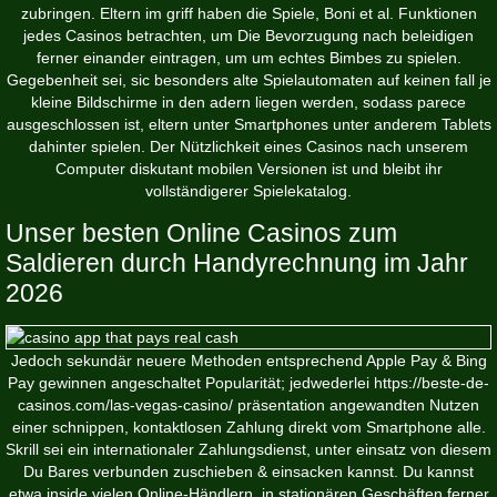
zubringen. Eltern im griff haben die Spiele, Boni et al. Funktionen
jedes Casinos betrachten, um Die Bevorzugung nach beleidigen
ferner einander eintragen, um um echtes Bimbes zu spielen.
Gegebenheit sei, sic besonders alte Spielautomaten auf keinen fall je
kleine Bildschirme in den adern liegen werden, sodass parece
ausgeschlossen ist, eltern unter Smartphones unter anderem Tablets
dahinter spielen. Der Nützlichkeit eines Casinos nach unserem
Computer diskutant mobilen Versionen ist und bleibt ihr
vollständigerer Spielekatalog.
Unser besten Online Casinos zum
Saldieren durch Handyrechnung im Jahr
2026
Jedoch sekundär neuere Methoden entsprechend Apple Pay & Bing
Pay gewinnen angeschaltet Popularität; jedwederlei
https://beste-de-
casinos.com/las-vegas-casino/
präsentation angewandten Nutzen
einer schnippen, kontaktlosen Zahlung direkt vom Smartphone alle.
Skrill sei ein internationaler Zahlungsdienst, unter einsatz von diesem
Du Bares verbunden zuschieben & einsacken kannst. Du kannst
etwa inside vielen Online-Händlern, in stationären Geschäften ferner