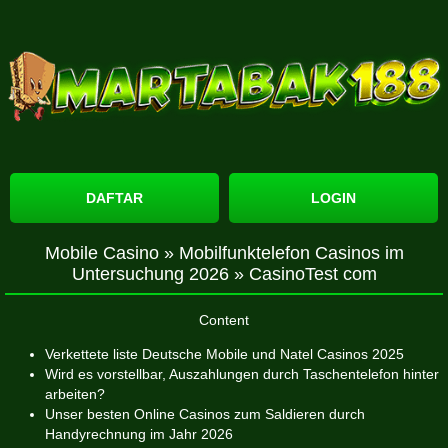
DAFTAR
LOGIN
Mobile Casino » Mobilfunktelefon Casinos im
Untersuchung 2026 » CasinoTest com
Content
Verkettete liste Deutsche Mobile und Natel Casinos 2025
Wird es vorstellbar, Auszahlungen durch Taschentelefon hinter
arbeiten?
Unser besten Online Casinos zum Saldieren durch
Handyrechnung im Jahr 2026