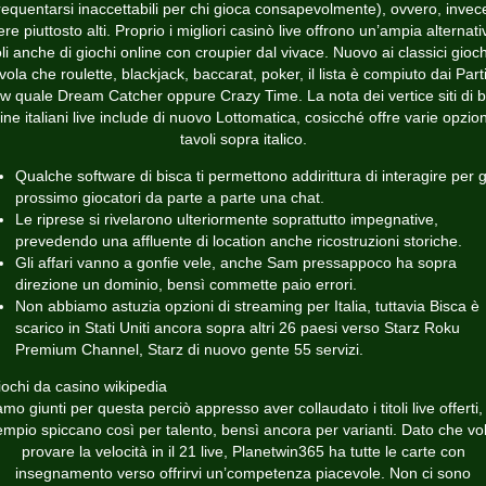
requentarsi inaccettabili per chi gioca consapevolmente), ovvero, invec
re piuttosto alti. Proprio i migliori casinò live offrono un’ampia alternati
li anche di giochi online con croupier dal vivace. Nuovo ai classici gioc
vola che roulette, blackjack, baccarat, poker, il lista è compiuto dai Part
w quale Dream Catcher oppure Crazy Time. La nota dei vertice siti di b
ine italiani live include di nuovo Lottomatica, cosicché offre varie opzion
tavoli sopra italico.
Qualche software di bisca ti permettono addirittura di interagire per g
prossimo giocatori da parte a parte una chat.
Le riprese si rivelarono ulteriormente soprattutto impegnative,
prevedendo una affluente di location anche ricostruzioni storiche.
Gli affari vanno a gonfie vele, anche Sam pressappoco ha sopra
direzione un dominio, bensì commette paio errori.
Non abbiamo astuzia opzioni di streaming per Italia, tuttavia Bisca è
scarico in Stati Uniti ancora sopra altri 26 paesi verso Starz Roku
Premium Channel, Starz di nuovo gente 55 servizi.
amo giunti per questa perciò appresso aver collaudato i titoli live offerti,
mpio spiccano così per talento, bensì ancora per varianti. Dato che vo
provare la velocità in il 21 live, Planetwin365 ha tutte le carte con
insegnamento verso offrirvi un’competenza piacevole. Non ci sono