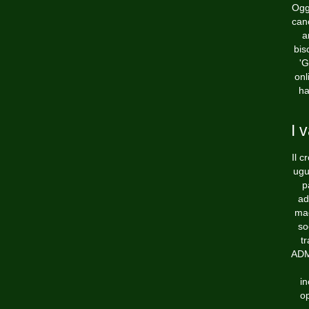
Ogg
can
a
bis
'G
onl
ha
I 
Il c
ugu
p
ad
mac
so
tr
ADM 
in
op