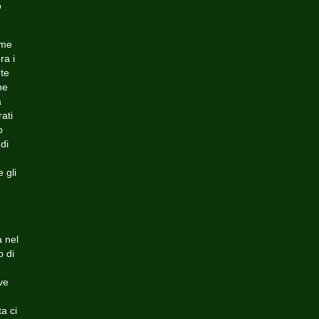
o
rme
ra i
nte
ne
a
ati
o
 di
 gli
 nel
o di
ve
a ci