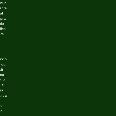
enuo
ente
al
opra
hio
fica
ore
gioco
 qui
ti
una
a la
 si
nza
circa
sti
 di