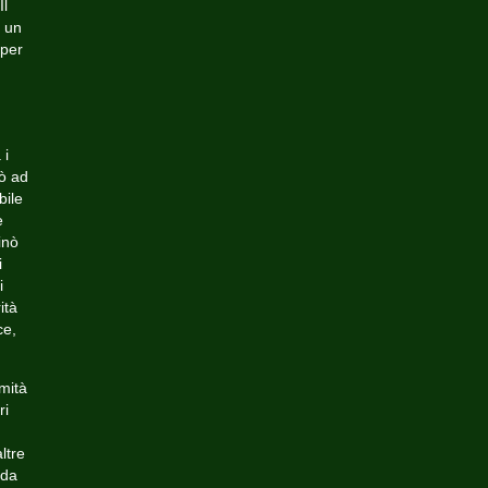
Il
o un
 per
 i
iò ad
bile
e
inò
i
i
ità
ce,
mità
ri
ltre
 da