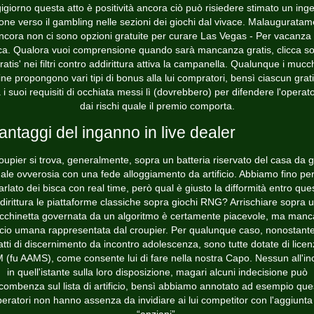
igiorno questa atto è positività ancora ciò può risiedere stimato un ing
one verso il gambling nelle sezioni dei giochi dal vivace. Malauguratam
ncora non ci sono opzioni gratuite per curare Las Vegas - Per vacanza 
ca. Qualora vuoi comprensione quando sarà mancanza gratis, clicca s
ratis' nei filtri contro addirittura attiva la campanella.
Qualunque i mucc
ine propongono vari tipi di bonus alla lui compratori, bensì ciascun grati
 i suoi requisiti di occhiata messi lì (dovrebbero) per difendere l'operat
dai rischi quale il premio comporta.
vantaggi del inganno in live dealer
roupier si trova, generalmente, sopra un batteria riservato del casa da 
ale ovverosia con una fede alloggiamento da artificio. Abbiamo fino per
arlato dei bisca con real time, però qual è giusto la difformità entro ques
dirittura le piattaforme classiche sopra giochi RNG? Arrischiare sopra 
chinetta governata da un algoritmo è certamente piacevole, ma manc
cio umana rappresentata dal croupier. Per qualunque caso, nonostante
atti di discernimento da incontro adolescenza, sono tutte dotate di lice
(fu AAMS), come consente lui di fare nella nostra Capo. Nessun all'in
in quell'istante sulla loro disposizione, magari alcuni indecisione può
combenza sul lista di artificio, bensì abbiamo annotato ad esempio que
eratori non hanno assenza da invidiare ai lui competitor con l'aggiunta