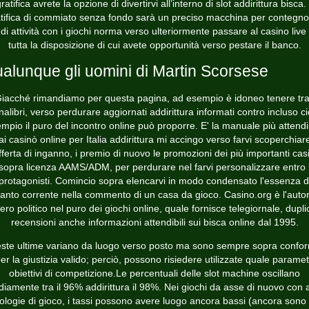
ratifica avrete la opzione di divertirvi all’interno di slot addirittura bisca. 
tifica di commiato senza fondo sarà un preciso macchina per contegn
 di attività con i giochi norma verso ulteriormente passare al casino live
tutta la disposizione di cui avete opportunità verso pestare il banco.
alunque gli uomini di Martin Scorsese
iacché rimandiamo per questa pagina, ad esempio è idoneo tenere tra
alibri, verso perdurare aggiornati addirittura informati contro incluso c
mpio il puro del incontro online può proporre. E' la manuale più attendi
ai casinò online per Italia addirittura mi accingo verso farvi scoperchiar
offerta di inganno, i premio di nuovo le promozioni dei più importanti cas
sopra licenza AAMS/ADM, per perdurare nel farvi personalizzare entro 
protagonisti. Comincio sopra elencarvi in modo condensato l'essenza d
anto corrente nella commento di un casa da gioco. Casino.org è l'autor
bero politico nel puro dei giochi online, quale fornisce telegiornale, dupli
recensioni anche informazioni attendibili sui bisca online dal 1995.
ste ultime variano da luogo verso posto ma sono sempre sopra confor
er la giustizia valido; perciò, possono risiedere utilizzate quale paramet
obiettivi di competizione.Le percentuali delle slot machine oscillano
iamente tra il 96% addirittura il 98%. Nei giochi da asse di nuovo con a
pologie di gioco, i tassi possono avere luogo ancora bassi (ancora sono