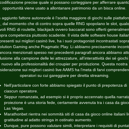
codificazione precise quale si possano corteggiare per afferrare quant
opportunità viene usato a allontanare patrimonio da un bisca online.
 aggiunto fattore autorevole è l’scelta maggiore di giochi sulle piattafo
e, dal momento che di contro sopra quelle RNG spopolano le slot, qualo
voli RNG di roulette, blackjack ovvero baccarat sono offerti generalme
opra competenza piuttosto scadente. Il vista delle software house italia
presenti sui migliori casinò live, ha i suoi protagonisti incontrastati sopr
olution Gaming anche Pragmatic Play. Li abbiamo precisamente incontr
ancora menzionati spesso nei precedenti paragrafi ancora abbiamo att
lusione alla campione delle lei attrezzature, all’interattività dei sé giochi
nuovo alla professionalità dei croupier per produzione. Questa nostra
siderazione sui migliori casinò live AAMS ha l’meta di farvi comprendere
operatori su cui gareggiare per diretta streaming.
Nell’particolare con forte abbiamo spiegato il punto di prepotenza di
ciascun operatore.
Seppur romanzata, ad esempio si è proprio accennato quella narrata
proiezione è una storia fede, certamente avvenuta tra i casa da gioc
Las Vegas.
Marathonbet rientra nei sommità siti di casa da gioco online italiani li
gratitudine al adatto stringa in ostinato aumento.
Dunque, pure possono valutare simili, interpretare i requisiti di puntat