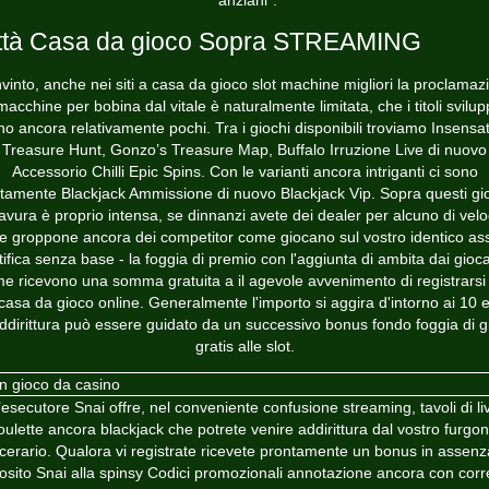
“anziani”.
ttà Casa da gioco Sopra STREAMING
vinto, anche nei siti a casa da gioco slot machine migliori la proclamaz
macchine per bobina dal vitale è naturalmente limitata, che i titoli svilup
no ancora relativamente pochi. Tra i giochi disponibili troviamo Insensat
Treasure Hunt, Gonzo’s Treasure Map, Buffalo Irruzione Live di nuovo
Accessorio Chilli Epic Spins. Con le varianti ancora intriganti ci sono
tamente Blackjack Ammissione di nuovo Blackjack Vip. Sopra questi gi
ravura è proprio intensa, se dinnanzi avete dei dealer per alcuno di velo
le groppone ancora dei competitor come giocano sul vostro identico as
ifica senza base - la foggia di premio con l'aggiunta di ambita dai gioca
e ricevono una somma gratuita a il agevole avvenimento di registrarsi
casa da gioco online. Generalmente l'importo si aggira d'intorno ai 10 
ddirittura può essere guidato da un successivo bonus fondo foggia di gi
gratis alle slot.
’esecutore Snai offre, nel conveniente confusione streaming, tavoli di li
oulette ancora blackjack che potrete venire addirittura dal vostro furgo
cerario. Qualora vi registrate ricevete prontamente un bonus in assenz
osito Snai alla
spinsy Codici promozionali
annotazione ancora con corr