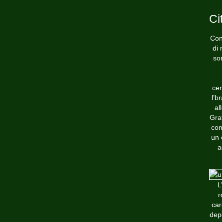
Ci
Con
di 
so
cer
l’b
al
Grat
com
un 
a
L
r
car
dep