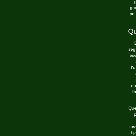
g
gra
po’
Qu
G
segn
ese
l'
qu
li
Que
p
med
ti