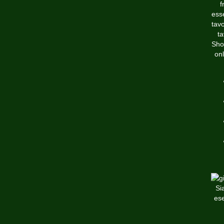
f
esse
tavo
ta
Sho
onl
Si
ese