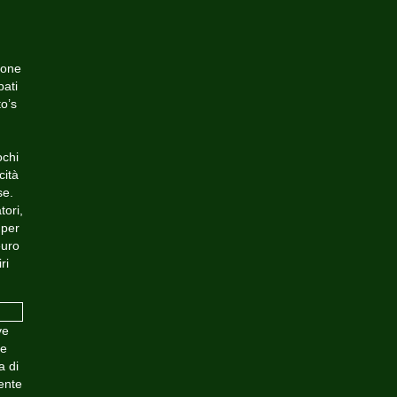
ione
pati
o’s
ochi
cità
se.
tori,
 per
euro
ri
ve
ne
a di
ente