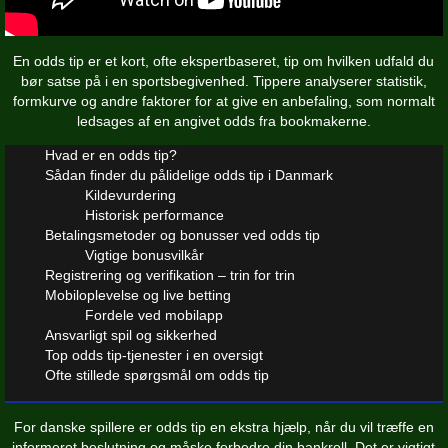
En odds tip er et kort, ofte ekspertbaseret, tip om hvilken udfald du
bør satse på i en sportsbegivenhed. Tippere analyserer statistik,
formkurve og andre faktorer for at give en anbefaling, som normalt
ledsages af en angivet odds fra bookmakerne.
Hvad er en odds tip?
Sådan finder du pålidelige odds tip i Danmark
Kildevurdering
Historisk performance
Betalingsmetoder og bonusser ved odds tip
Vigtige bonusvilkår
Registrering og verifikation – trin for trin
Mobiloplevelse og live betting
Fordele ved mobilapp
Ansvarligt spil og sikkerhed
Top odds tip‑tjenester i en oversigt
Ofte stillede spørgsmål om odds tip
For danske spillere er odds tip en ekstra hjælp, når du vil træffe en
informeret beslutning og måske forbedre din bankroll. Det er vigtigt