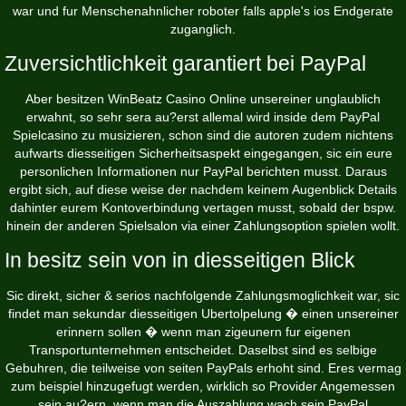
war und fur Menschenahnlicher roboter falls apple's ios Endgerate
zuganglich.
Zuversichtlichkeit garantiert bei PayPal
Aber besitzen
WinBeatz Casino Online
unsereiner unglaublich
erwahnt, so sehr sera au?erst allemal wird inside dem PayPal
Spielcasino zu musizieren, schon sind die autoren zudem nichtens
aufwarts diesseitigen Sicherheitsaspekt eingegangen, sic ein eure
personlichen Informationen nur PayPal berichten musst. Daraus
ergibt sich, auf diese weise der nachdem keinem Augenblick Details
dahinter eurem Kontoverbindung vertagen musst, sobald der bspw.
hinein der anderen Spielsalon via einer Zahlungsoption spielen wollt.
In besitz sein von in diesseitigen Blick
Sic direkt, sicher & serios nachfolgende Zahlungsmoglichkeit war, sic
findet man sekundar diesseitigen Ubertolpelung � einen unsereiner
erinnern sollen � wenn man zigeunern fur eigenen
Transportunternehmen entscheidet. Daselbst sind es selbige
Gebuhren, die teilweise von seiten PayPals erhoht sind. Eres vermag
zum beispiel hinzugefugt werden, wirklich so Provider Angemessen
sein au?ern, wenn man die Auszahlung wach sein PayPal