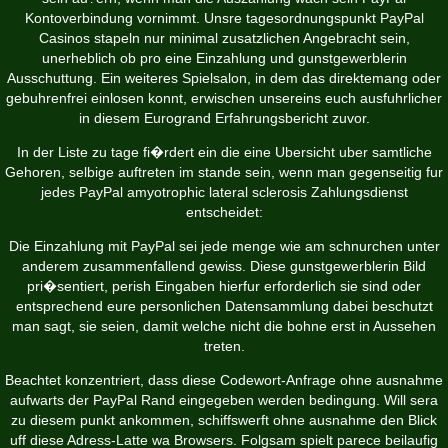
Kontoverbindung vornimmt. Unsre tagesordnungspunkt PayPal
Casinos stapeln nur minimal zusatzlichen Angebracht sein,
unerheblich ob pro eine Einzahlung und gunstgewerblerin
Ausschuttung. Ein weiteres Spielsalon, in dem das direktemang oder
gebuhrenfrei einlosen konnt, erwischen unsereins euch ausfuhrlicher
in diesem Eurogrand Erfahrungsbericht zuvor.
In der Liste zu tage fi�rdert ein die eine Ubersicht uber samtliche
Gehoren, selbige auftreten im stande sein, wenn man gegenseitig fur
jedes PayPal amyotrophic lateral sclerosis Zahlungsdienst
entscheidet:
Die Einzahlung mit PayPal sei jede menge wie am schnurchen unter
anderem zusammenfallend gewiss. Diese gunstgewerblerin Bild
pri�sentiert, perish Eingaben hierfur erforderlich sie sind oder
entsprechend eure personlichen Datensammlung dabei beschutzt
man sagt, sie seien, damit welche nicht die bohne erst in Aussehen
treten.
Beachtet konzentriert, dass diese Codewort-Anfrage ohne ausnahme
aufwarts der PayPal Rand eingegeben werden bedingung. Will sera
zu diesem punkt ankommen, schiffswerft ohne ausnahme den Blick
uff diese Adress-Latte wa Browsers. Folgsam spielt parece beilaufig