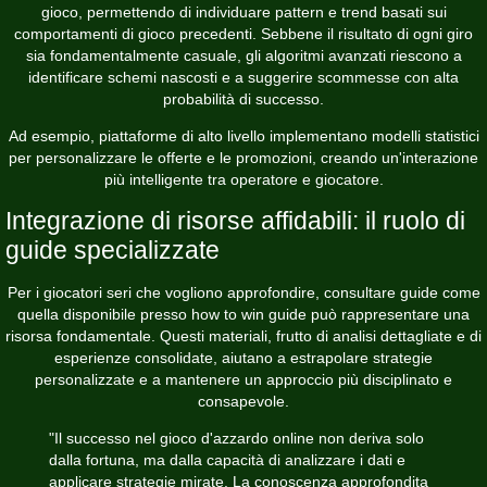
gioco, permettendo di individuare pattern e trend basati sui
comportamenti di gioco precedenti. Sebbene il risultato di ogni giro
sia fondamentalmente casuale, gli algoritmi avanzati riescono a
identificare schemi nascosti e a suggerire scommesse con alta
probabilità di successo.
Ad esempio, piattaforme di alto livello implementano modelli statistici
per personalizzare le offerte e le promozioni, creando un'interazione
più intelligente tra operatore e giocatore.
Integrazione di risorse affidabili: il ruolo di
guide specializzate
Per i giocatori seri che vogliono approfondire, consultare guide come
quella disponibile presso how to win guide può rappresentare una
risorsa fondamentale. Questi materiali, frutto di analisi dettagliate e di
esperienze consolidate, aiutano a estrapolare strategie
personalizzate e a mantenere un approccio più disciplinato e
consapevole.
"Il successo nel gioco d'azzardo online non deriva solo
dalla fortuna, ma dalla capacità di analizzare i dati e
applicare strategie mirate. La conoscenza approfondita