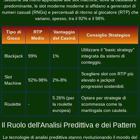
predominante, le slot moderne moderne si affidano a generatori di
numeri casuali (RNGs) e percentuali di ritorno al giocatore (RTP) che
variano, spesso, tra il 92% e il 98%.
Tipo di
RTP
Vantaggio
Consiglio Strategico
Gioco
Medio
del Casinò
Utilizzare il "basic strategy"
Blackjack
99%
1%
integrata da sistemi di
conteggio.
Scegliere slot con RTP più
Slot
92%-98%
2%-8%
elevato e jackpot
Machine
progressivi sostenibili.
5.26% (per
Optare per strategie di
Roulette
-
la roulette
scommessa come la
europea)
martingala con cautela.
Il Ruolo dell'Analisi Predittiva e dei Pattern
Le tecnologie di analisi predittiva stanno rivoluzionando il mondo del