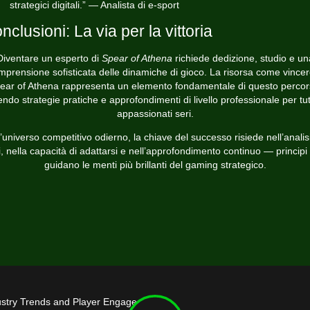
strategici digitali.” — Analista di e-sport
nclusioni: La via per la vittoria
Diventare un esperto di
Spear of Athena
richiede dedizione, studio e un
mprensione sofisticata delle dinamiche di gioco. La risorsa come vincer
ear of Athena rappresenta un elemento fondamentale di questo percor
endo strategie pratiche e approfondimenti di livello professionale per tutt
appassionati seri.
’universo competitivo odierno, la chiave del successo risiede nell’analis
i, nella capacità di adattarsi e nell’approfondimento continuo — principi
guidano le menti più brillanti del gaming strategico.
ndustry Trends and Player Engagement