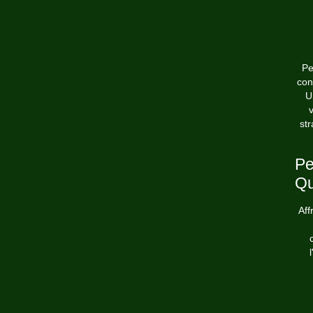
Pe
con
U
str
Pe
Qu
Aff