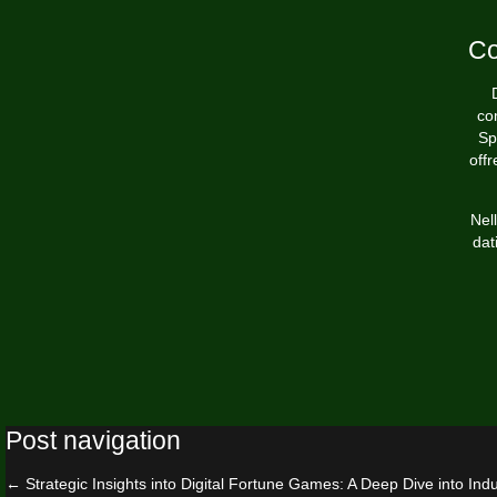
Co
co
Sp
offr
Nell
dat
Post navigation
←
Strategic Insights into Digital Fortune Games: A Deep Dive into I