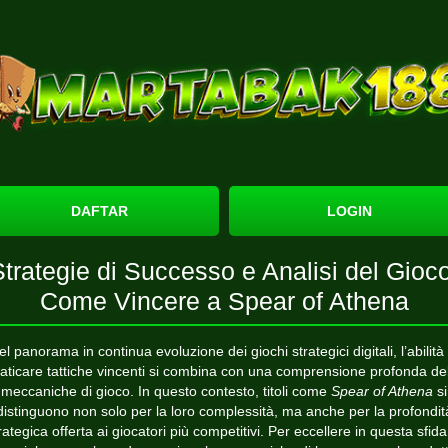
DAFTAR
LOGIN
Strategie di Successo e Analisi del Gioco
Come Vincere a Spear of Athena
el panorama in continua evoluzione dei giochi strategici digitali, l’abilità 
aticare tattiche vincenti si combina con una comprensione profonda de
meccaniche di gioco. In questo contesto, titoli come
Spear of Athena
si
distinguono non solo per la loro complessità, ma anche per la profondit
rategica offerta ai giocatori più competitivi. Per eccellere in questa sfida