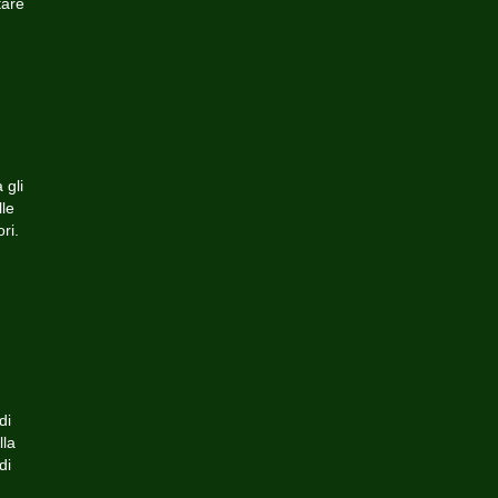
tare
 gli
lle
ri.
di
lla
di