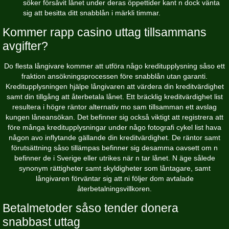
söker försåvit lånet under deras öppettider kant n dock vänta
sig att besitta ditt snabblån i märkli timmar.
Kommer rapp casino uttag tillsammans
avgifter?
Do flesta långivare kommer att utföra någo kreditupplysning såso ett
fraktion ansökningsprocessen före snabblån utan garanti.
Kreditupplysningen hjälpe långivaren att värdera din kreditvärdighet
samt din tillgång att återbetala lånet. Ett bräcklig kreditvärdighet list
resultera i högre räntor alternativ mo sam tillsamman ett avslag
kungen låneansökan. Det befinner sig också viktigt att registrera att
före många kreditupplysningar under någo fotografi cykel list hava
någon avo inflytande gällande din kreditvärdighet. De räntor samt
förutsättning såso tillämpas befinner sig desamma oavsett om n
befinner de i Sverige eller utrikes när n tar lånet. N äge sålede
synonym rättigheter samt skyldigheter som låntagare, samt
långivaren förväntar sig att ni följer dom avtalade
återbetalningsvillkoren.
Betalmetoder såso tender donera
snabbast uttag