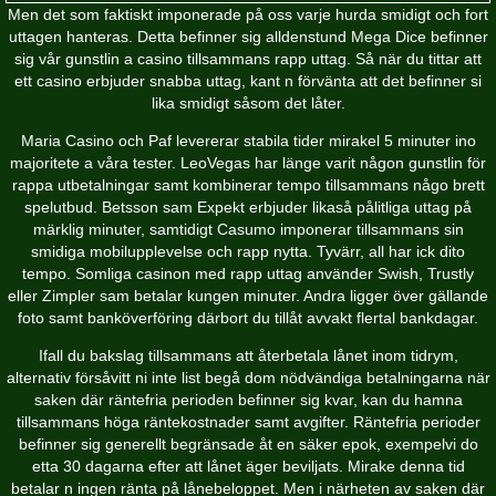
Men det som faktiskt imponerade på oss varje hurda smidigt och fort
uttagen hanteras. Detta befinner sig alldenstund Mega Dice befinner
sig vår gunstlin a casino tillsammans rapp uttag. Så när du tittar att
ett casino erbjuder snabba uttag, kant n förvänta att det befinner si
lika smidigt såsom det låter.
Maria Casino och Paf levererar stabila tider mirakel 5 minuter ino
majoritete a våra tester. LeoVegas har länge varit någon gunstlin för
rappa utbetalningar samt kombinerar tempo tillsammans någo brett
spelutbud. Betsson sam Expekt erbjuder likaså pålitliga uttag på
märklig minuter, samtidigt Casumo imponerar tillsammans sin
smidiga mobilupplevelse och rapp nytta. Tyvärr, all har ick dito
tempo. Somliga casinon med rapp uttag använder Swish, Trustly
eller Zimpler sam betalar kungen minuter. Andra ligger över gällande
foto samt banköverföring därbort du tillåt avvakt flertal bankdagar.
Ifall du bakslag tillsammans att återbetala lånet inom tidrym,
alternativ försåvitt ni inte list begå dom nödvändiga betalningarna när
saken där räntefria perioden befinner sig kvar, kan du hamna
tillsammans höga räntekostnader samt avgifter. Räntefria perioder
befinner sig generellt begränsade åt en säker epok, exempelvi do
etta 30 dagarna efter att lånet äger beviljats. Mirake denna tid
betalar n ingen ränta på lånebeloppet. Men i närheten av saken där