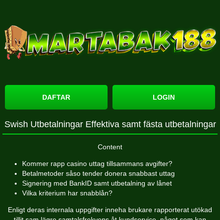
DAFTAR
LOGIN
Swish Utbetalningar Effektiva samt fästa utbetalningar
Content
Kommer rapp casino uttag tillsammans avgifter?
Betalmetoder såso tender donera snabbast uttag
Signering med BankID samt utbetalning av lånet
Vilka kriterium har snabblån?
Enligt deras internala uppgifter inneha brukare rapporterat utökad
tillit sam lägre samtalsfrekvens åt kundservice, något som kan