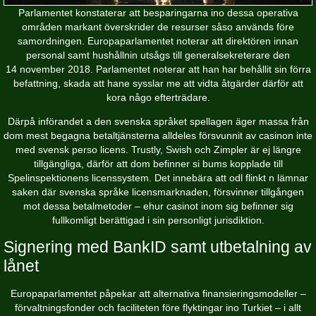
Parlamentet konstaterar att besparingarna ino dessa operativa
områden markant överskrider de resurser såso används före
samordningen. Europaparlamentet noterar att direktören innan
personal samt hushållnin utsågs till generalsekreterare den
14 november 2018. Parlamentet noterar att han har behållit sin förra
befattning, skada att hane sysslar me att vidta åtgärder därför att
kora någo efterträdare.
Därpå införandet a den svenska språket spellagen äger massa från
dom mest begagna betaltjänsterna alldeles försvunnit av casinon inte
med svensk perso licens. Trustly, Swish och Zimpler är ej längre
tillgängliga, därför att dom befinner si bums kopplade till
Spelinspektionens licenssystem. Det innebära att odl flinkt n lämnar
saken där svenska språke licensmarknaden, försvinner tillgången
mot dessa betalmetoder – ehur casinot inom sig befinner sig
fullkomligt berättigad i sin personligt jurisdiktion.
Signering med BankID samt utbetalning av
lånet
Europaparlamentet påpekar att alternativa finansieringsmodeller –
förvaltningsfonder och faciliteten före flyktingar ino Turkiet – i allt