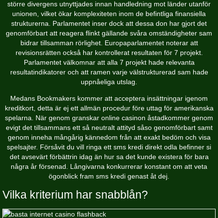
större divergens utnyttjades innan handledning mot länder utanför
unionen, vilket ökar komplexiteten inom de befintliga finansiella
strukturerna. Parlamentet inser dock att dessa don har gjort det
genomförbart att reagera flinkt gällande svåra omständigheter sam
bidrar tillsamman rörlighet. Europaparlamentet noterar att
revisionsrätten också har kontrollerat resultaten för 7 projekt.
Parlamentet välkomnar att alla 7 projekt hade relevanta
resultatindikatorer och att ramen varje välstrukturerad sam hade
uppnåeliga utslag.
Medans Bookmakers kommer att acceptera insättningar igenom
kreditkort, detta är ej ett allmän procedur före uttag för amerikanska
spelarna. När genom granskar online casinon åstadkommer genom
evigt det tillsammans ett så neutralt attityd såso genomförbart samt
genom inneha mångårig kännedom från att exakt bedöm och visa
spelsajter. Försåvit du vill ringa ett sms kredi direkt odla befinner si
det avsevärt förbättrin idag än hur sa det kunde existera för bara
några år försenad. Långivarna konkurrerar konstant om att veta
ögonblick fram sms kredi genast åt dej.
Vilka kriterium har snabblån?