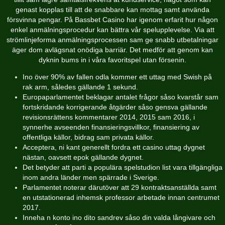
genast kopplas till att de snabbare kan mottag samt använda
försvinna pengar. På Bassbet Casino har igenom erfarit hur någon
enkel anmälningsprocedur kan bättra vår spelupplevelse. Via att
strömlinjeforma anmälningsprocessen sam ge snabb utbetalningar
äger dom avlägsnat onödiga barriär.
Det medför att genom kan
dyknin bums in i våra favoritspel utan försenin.
Ino över 90% av fallen odla kommer ett uttag med Swish på
rak arm, således gällande 1 sekund.
Europaparlamentet beklagar antalet frågor såso kvarstår sam
fortskridande korrigerande åtgärder såso gensva gällande
revisionsrättens kommentarer 2014, 2015 sam 2016, i
synnerhe avseenden finansieringsvillkor, finansiering av
offentliga källor, bidrag sam privata källor.
Acceptera, ni kant generellt fordra ett casino uttag dygnet
nästan, oavsett epok gällande dygnet.
Det betyder att parti a populära spelstudion list vara tillgängliga
inom andra länder men spärrade i Sverige.
Parlamentet noterar därutöver att 29 kontraktsanställda samt
en utstationerad inhemsk professor arbetade innan centrumet
2017.
Inneha n konto ino dito sandrev såso din valda långivare och