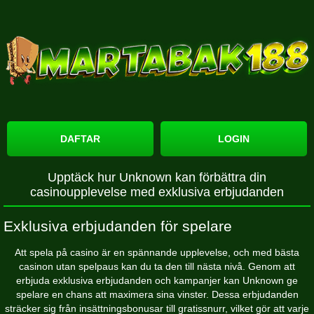
DAFTAR
LOGIN
Upptäck hur Unknown kan förbättra din
casinoupplevelse med exklusiva erbjudanden
Exklusiva erbjudanden för spelare
Att spela på casino är en spännande upplevelse, och med
bästa
casinon utan spelpaus
kan du ta den till nästa nivå. Genom att
erbjuda exklusiva erbjudanden och kampanjer kan Unknown ge
spelare en chans att maximera sina vinster. Dessa erbjudanden
sträcker sig från insättningsbonusar till gratissnurr, vilket gör att varje