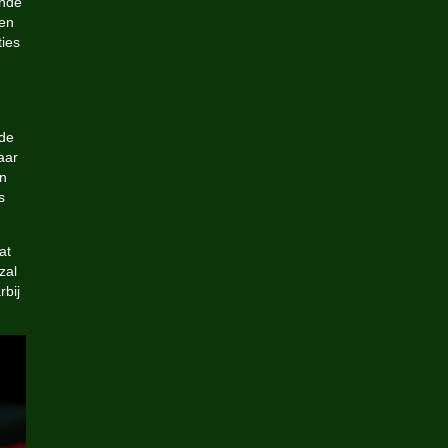
ende
nen
ties
nde
aar
en
s
at
zal
rbij