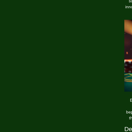
s
inn
E
bep
t
De