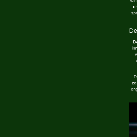
win
ui
spe
De
De
in
v
D
zo
ong