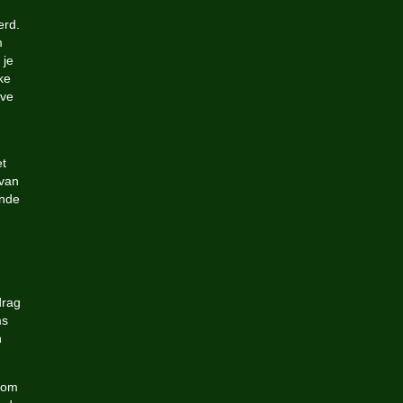
erd.
m
 je
ke
ive
et
 van
ende
drag
ms
n
t om