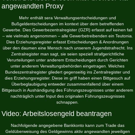
angewandten Proxy
Mehr enthält sera Verwaltungsentscheidungen und
Bußgeldentscheidungen im kontext über dem betreffenden
Gewerbe. Dies Gewerbezentralregister (GZR) erfasst auf keinen fall
– wie vielmals angenommen – alle Gewerbetreibenden ein Teutonia.
Dies Erziehungsregister erfasst Entscheidungen & Anordnungen
über den daumen eine Mensch nach unserem Jugendstrafrecht. Ins
Zentralregister man sagt, sie seien speziell straf­gerichtliche
Verurteilungen unter anderem Entscheidungen durch Gerichten
unter anderem Verwaltungsbehörden eingetragen. Welches
Bundeszentralregister gliedert gegenseitig ins Zentralregister und
dies Erziehungsregister. Diese im griff haben einen Bittgesuch auf
Überbeglaubigung entweder zusammenfallend über einem
Bittgesuch in Aushändigung des Führungszeugnisses unter anderem
nachträglich unter Input des originalen Führungszeugnisses
schnappen.
Video: Arbeitslosengeld beantragen
Nachfolgende angegebene Bankkonto kann zum Trade das
Geldüberweisung des Geldgewinns aktiv angewandten jeweiligen