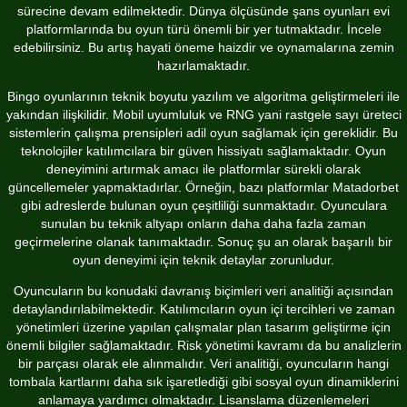
sürecine devam edilmektedir. Dünya ölçüsünde şans oyunları evi
platformlarında bu oyun türü önemli bir yer tutmaktadır. İncele
edebilirsiniz. Bu artış hayati öneme haizdir ve oynamalarına zemin
hazırlamaktadır.
Bingo oyunlarının teknik boyutu yazılım ve algoritma geliştirmeleri ile
yakından ilişkilidir. Mobil uyumluluk ve RNG yani rastgele sayı üreteci
sistemlerin çalışma prensipleri adil oyun sağlamak için gereklidir. Bu
teknolojiler katılımcılara bir güven hissiyatı sağlamaktadır. Oyun
deneyimini artırmak amacı ile platformlar sürekli olarak
güncellemeler yapmaktadırlar. Örneğin, bazı platformlar
Matadorbet
gibi adreslerde bulunan oyun çeşitliliği sunmaktadır. Oyunculara
sunulan bu teknik altyapı onların daha daha fazla zaman
geçirmelerine olanak tanımaktadır. Sonuç şu an olarak başarılı bir
oyun deneyimi için teknik detaylar zorunludur.
Oyuncuların bu konudaki davranış biçimleri veri analitiği açısından
detaylandırılabilmektedir. Katılımcıların oyun içi tercihleri ve zaman
yönetimleri üzerine yapılan çalışmalar plan tasarım geliştirme için
önemli bilgiler sağlamaktadır. Risk yönetimi kavramı da bu analizlerin
bir parçası olarak ele alınmalıdır. Veri analitiği, oyuncuların hangi
tombala kartlarını daha sık işaretlediği gibi sosyal oyun dinamiklerini
anlamaya yardımcı olmaktadır.
Lisanslama düzenlemeleri