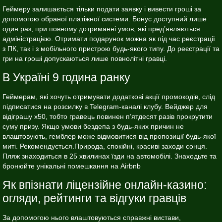
Геймеру залишається тільки подати заявку і вивести гроші за
допомогою обраної платіжної системи. Бонус доступний лише
один раз, при повному дотриманні умов, які пред’являються
адміністрацією. Отримати подарунок можна як під час реєстрації
з ПК, так і з мобільного пристрою будь-якого типу. До реєстрації та
гри на гроші допускаються лише повнолітні гравці.
В Україні 9 година ранку
Геймерам, які хочуть отримувати додаткові акції промокодів, слід
підписатися на розсилку в Telegram-каналі клубу. Вейджер для
відіграшу х50, тобто гравець повинен п’ятдесят разів прокрутити
суму призу. Якщо умови бездепа з будь-яких причин не
влаштовують, гемблер може відмовитися від пропозиції будь-якої
миті. Рекомендується.Природа, спокійні, красиві заходи сонця.
Пляж знаходиться в 25 хвилинах їзди на автомобілі. Знаходьте та
бронюйте унікальні помешкання на Airbnb
Як впізнати ліцензійне онлайн-казино:
огляди, рейтинги та відгуки гравців
За допомогою нього влаштовуються справжні вистави,