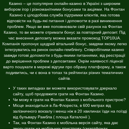
Казино – це популярне онлайн-казино в Україні з широким
вибором ігор і різноманітними бонусами та акціями. На Фонтан
Казино є цілодобова служба підтримки клієнтів, яка готова
відповісти на будь-які питання і допомогти в разі виникнення
проблем. Якщо ви вже поповнювали свій рахунок на Фонтан
Казино, то ви можете отримати бонус за повторний депозит. Під
час внесення депозиту можна вказати промокод TOP10UA.
Компанія пропонує щедрий вітальний бонус, завдяки якому легко
інтегруватись на ринок онлайн-гемблінгу. Співробітники казино
завжди готові допомогти з будь-якими питаннями, від реєстрації
до вирішення проблем з депозитами. Окрім наявності ліцензії
варто пошукати в мережі відгуки про обрану платформу, а також
подивитись, чи є вона в топах та рейтингах різних тематичних
сайтів.
У таких випадках ви можете використовувати дзеркало
сайту, щоб продовжити грати на Фонтан Казино.
Чи можу я грати на Фонтан Казино з мобільного пристрою?
Місце знаходиться в Ла-Флореста, в 600 метрах від
залізничного вокзалу і менш ніж в 20 хвилинах їзди на поїзді
від бульвару Рамбла ( площа Каталонії ).
Так, на Фонтан Казино є мобільна версія сайту, яка дає
змогу грати на мобільних пристроях (смартфонах,