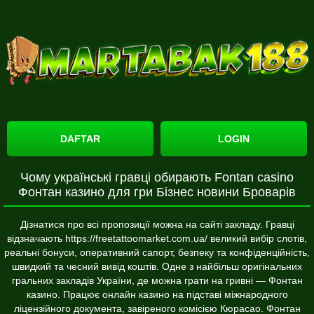
DAFTAR
LOGIN
Чому українські гравці обирають Fontan casino
Фонтан казино для гри Бізнес новини Броварів
Дізнатися про всі пропозиції можна на сайті закладу. Гравці
відзначають
https://freetattoomarket.com.ua/
великий вибір слотів,
реальні бонуси, оперативний сапорт, безпеку та конфіденційність,
швидкий та чесний вивід коштів. Одне з найбільш оригінальних
гральних закладів України, де можна грати на гривні — Фонтан
казино. Працює онлайн казино на підставі міжнародного
ліцензійного документа, завіреного комісією Кюрасао. Фонтан